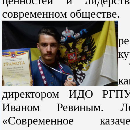
ценностей и лидерст
современном обществе.
ре
ку
Т
ка
директором ИДО РГПУ
Иваном Ревиным. Л
«Современное каза