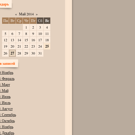
ндарь
«
Май 2014
»
Пн
Вт
Ср
Чт
Пт
Сб
Вс
1
2
3
4
5
6
7
8
9
10
11
12
13
14
15
16
17
18
19
20
21
22
23
24
25
26
27
28
29
30
31
в записей
0 Ноябрь
1 Февраль
1 Март
1 Май
1 Июнь
1 Июль
1 Август
1 Сентябрь
1 Октябрь
1 Ноябрь
1 Декабрь