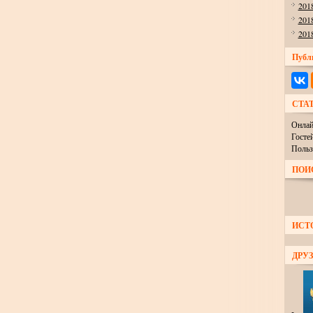
201
201
201
Публ
СТА
Онлай
Госте
Польз
ПОИ
ИСТ
ДРУЗ