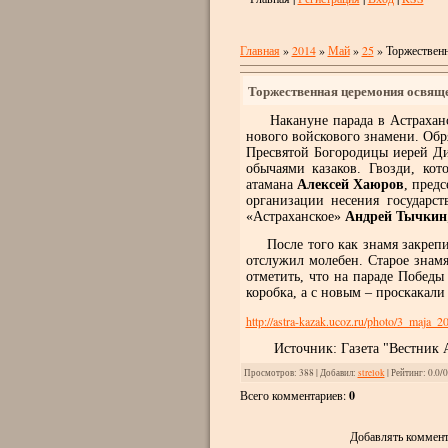
Главная
»
2014
»
Май
»
25
» Торжественн
Торжественная церемония освяще
Накануне парада в Астраханск
нового войскового знамени. Обр
Пресвятой Богородицы иерей Ди
обычаями казаков. Гвозди, ко
атамана
Алексей Хаюров
, предс
организации несения государ
«Астраханское»
Андрей Тычкин
После того как знамя закрепил
отслужил молебен. Старое знамя
отметить, что на параде Побед
коробка, а с новым – проскакали
http://astra-kazak.ucoz.ru/photo/3_maja_
Источник: Газета "Вестник Аст
Просмотров
: 388 |
Добавил
:
strelok
|
Рейтинг
:
0.0
/
0
Всего комментариев
:
0
Добавлять коммент