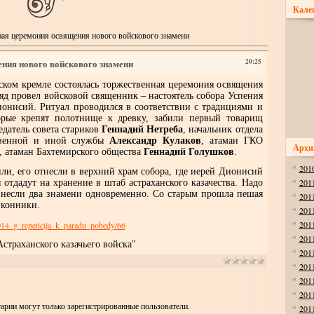
Кале
ая церемония освящения нового войскового знамени
ния нового войскового знамени
20:25
ом кремле состоялась торжественная церемония освящения
яд провел войсковой священник – настоятель собора Успения
онисий. Ритуал проводился в соответствии с традициями и
торые крепят полотнище к древку, забили первый товарищ
едатель совета стариков
Геннадий Нетреба
, начальник отдела
ственной и иной службы
Александр Кулаков
, атаман ГКО
Архи
, атаман Бахтемирского общества
Геннадий Голушков
.
201
и, его отнесли в верхний храм собора, где иерей Дионисий
201
 отдадут на хранение в штаб астраханского казачества. Надо
ы несли два знамени одновременно. Со старым прошла пешая
201
 конники.
201
201
2014_g_repeticija_k_paradu_pobedy/66
201
раханского казачьего войска"
201
201
201
201
арии могут только зарегистрированные пользователи.
201