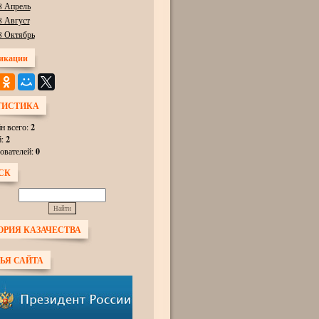
8 Апрель
8 Август
8 Октябрь
икации
ТИСТИКА
н всего:
2
й:
2
ователей:
0
СК
ОРИЯ КАЗАЧЕСТВА
ЬЯ САЙТА