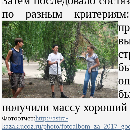
Затем последовало состя
по разным критериям:
п
вы
с
б
оп
б
получили массу хороший 
Фотоотчет:
http://astra-
kazak.ucoz.ru/photo/fotoalbom_za_2017_god