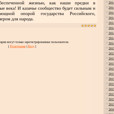
обеспеченной жизнью, как наши предки в
201
201
е века! И казачье сообщество будет сильным и
201
ощной опорой государства Российского,
201
ером для народа.
201
201
201
201
арии могут только зарегистрированные пользователи.
201
[
Регистрация
|
Вход
]
201
201
201
201
201
201
201
201
201
201
201
201
201