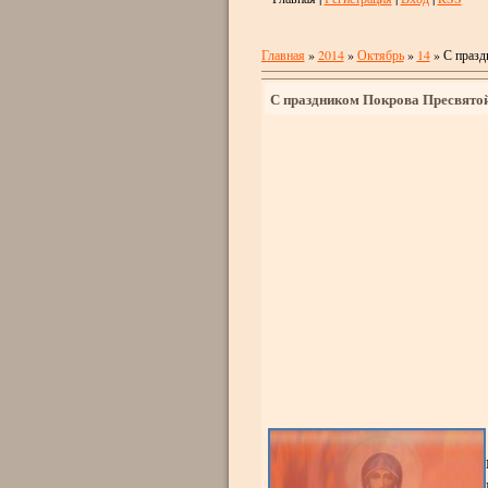
Главная
»
2014
»
Октябрь
»
14
» С празд
С праздником Покрова Пресвято