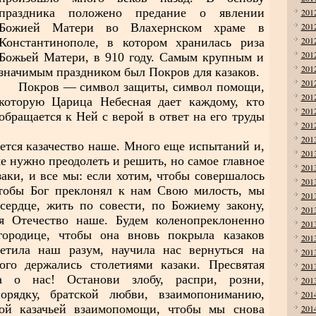
праздника положено предание о явлении
201
Божией Матери во Влахернском храме в
201
201
Константинополе, в котором хранилась риза
201
Божьей Матери, в 910 году. Самым крупным и
201
значимым праздником был Покров для казаков.
201
Покров ― символ защиты, символ помощи,
201
которую Царица Небесная дает каждому, кто
201
обращается к Ней с верой в ответ на его труды
201
201
ется казачество наше. Много еще испытаний и,
201
е нужно преодолеть и решить, но самое главное
201
ки, и все мы: если хотим, чтобы совершалось
201
тобы Бог преклонял к нам Свою милость, мы
201
сердце, жить по совести, по Божиему закону,
201
я Отечество наше. Будем коленопреклоненно
201
городице, чтобы она вновь покрыла казаков
201
етила наш разум, научила нас вернуться на
201
ого держались столетиями казаки. Пресвятая
201
а о нас! Останови злобу, распри, розни,
201
порядку, братской любви, взаимопониманию,
201
ой казачьей взаимопомощи, чтобы мы снова
201