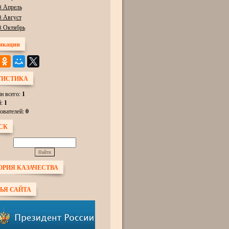
8 Апрель
8 Август
8 Октябрь
икации
ТИСТИКА
н всего:
1
й:
1
ователей:
0
СК
ОРИЯ КАЗАЧЕСТВА
ЬЯ САЙТА