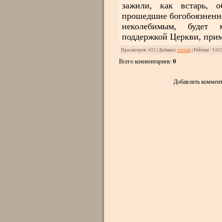
зажили, как встарь, 
прошедшие богобоязненны
неколебимым, будет м
поддержкой Церкви, прим
Просмотров
: 432 |
Добавил
:
strelok
|
Рейтинг
:
5.0
/
2
Всего комментариев
:
0
Добавлять коммент