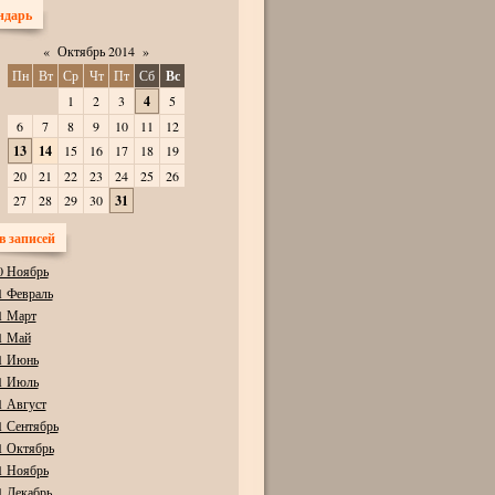
ндарь
«
Октябрь 2014
»
Пн
Вт
Ср
Чт
Пт
Сб
Вс
1
2
3
4
5
6
7
8
9
10
11
12
13
14
15
16
17
18
19
20
21
22
23
24
25
26
27
28
29
30
31
в записей
0 Ноябрь
1 Февраль
1 Март
1 Май
1 Июнь
1 Июль
1 Август
1 Сентябрь
1 Октябрь
1 Ноябрь
1 Декабрь