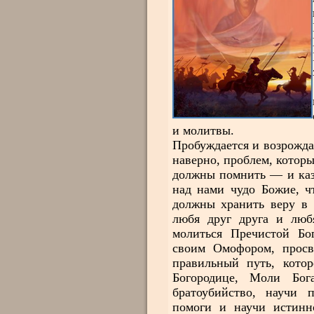
и молитвы.
Пробуждается и возрожда
наверно, проблем, которы
должны помнить — и каза
над нами чудо Божие, ч
должны хранить веру в 
любя друг друга и люб
молиться Пречистой Бо
своим Омофором, просв
правильный путь, котор
Богородице, Моли Бог
братоубийство, научи 
помоги и научи истинн