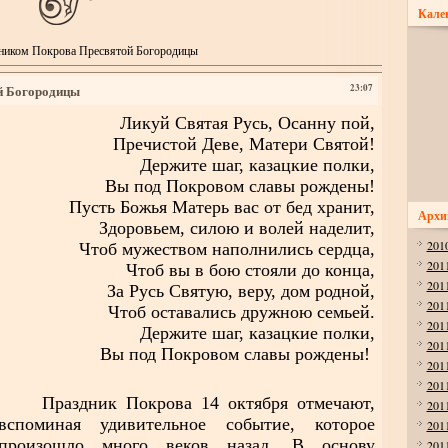
Кале
ником Покрова Пресвятой Богородицы
й Богородицы
23:07
Ликуй Святая Русь, Осанну пой,
Пречистой Деве, Матери Святой!
Держите шаг, казацкие полки,
Вы под Покровом славы рождены!
Пусть Божья Матерь вас от бед хранит,
Архи
Здоровьем, силою и волей наделит,
201
Чтоб мужеством наполнились сердца,
201
Чтоб вы в бою стояли до конца,
201
За Русь Святую, веру, дом родной,
201
Чтоб оставались дружною семьей.
201
Держите шаг, казацкие полки,
201
Вы под Покровом славы рождены!
201
201
Праздник Покрова 14 октября отмечают,
201
вспоминая удивительное событие, которое
201
произошло много веков назад. В основу
201