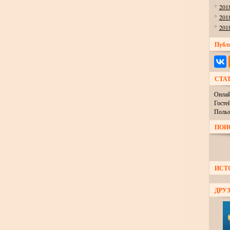
201
201
201
Публ
СТА
Онлай
Госте
Польз
ПОИ
ИСТ
ДРУЗ