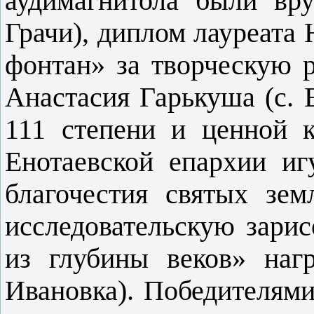
аудимагнитола были вр
Грачи), диплом лауреата
фонтан» за твор­ческую р
Анастасия Гарькуша (с. 
111 сте­пени и ценной 
Енотаевской епархии и
бла­гочестия святых зем
исследовательскую зарис
из глубины веков» наг
Ивановка). Победите­лям