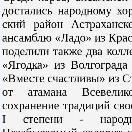
достались народно­му х
ский район Астраханск
ансамблю «Ладо» из Красн
поделили также два колл
«Ягодка» из Волгограда 
«Вместе счастливы» из С
от атамана Всевелик
сохранение традиций сво­
I сте­пени - народн