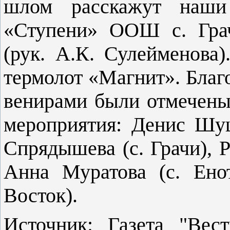
шлом расскажут наш
«Ступени» ООШ с. Гра­
(рук. А.К. Сулейменова)
термолот «Магнит». Благ
венирами были отмечены 
мероприятия: Денис Шуше
Спрядышева (с. Грачи), Р
Анна Му­ратова (с. Ено
Восток).
Источник: Газета "Вест