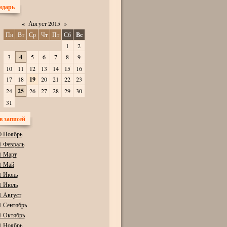
ндарь
«
Август 2015
»
Пн
Вт
Ср
Чт
Пт
Сб
Вс
1
2
3
4
5
6
7
8
9
10
11
12
13
14
15
16
17
18
19
20
21
22
23
24
25
26
27
28
29
30
31
в записей
0 Ноябрь
1 Февраль
1 Март
1 Май
1 Июнь
1 Июль
1 Август
1 Сентябрь
1 Октябрь
1 Ноябрь