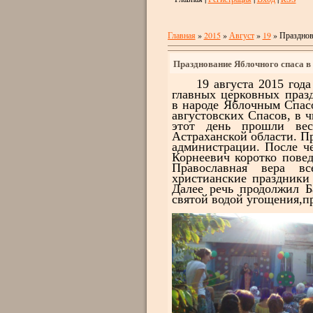
Главная
»
2015
»
Август
»
19
» Празднов
Празднование Яблочного спаса в
19 августа 2015 года 
главных церковных
праз
в
народе Яблочным Спас
августовских
Спасов, в 
этот день прошли вес
Астраханской области. П
администрации. После ч
Корнеевич коротко повед
Православная вера вс
христианские праздники
Далее речь продолжил Б
святой водой угощения,п