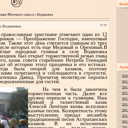
Кале
ание Яблочного спаса в с.Водяновка
 с.Водяновка
21:10
православные христиане
отмечают один из 12
дников — Преображение Господне, именуемый
ом. Также этот
день считается главным из трех
числе которых есть еще Медовый и Ореховый.В
ёлые народные гулянья в селе Водяновка
раздник был открыт торжественной речью глава
ег
о, казак совета старейшин Нетреба Геннадий
ал об истории этого праздника и его истоках.
Архи
егда была опорой для казаков, поэтому
 нами почитаются и соблюдаются в строгости.
201
атюшка Давид. Прочитав молитву,он окропил
редназначенные для госте
й.
201
201
На чем и была закончена
201
торжественная часть. Далее все
дружно перешли к гуляниям. Наш
201
бравый и талантливый казак
201
Алексей Лепёхин вновь исполнил
201
казачьи песни. Колоритность этому
выступлению придал ансамбль
201
традиционной песни Астраханских
201
казаков. В их исполнении
201
прозвучали не только песни,