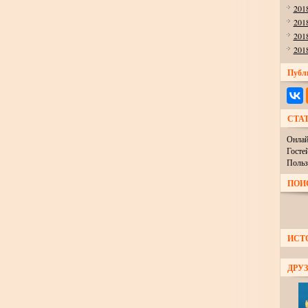
201
201
201
201
Публ
СТА
Онлай
Госте
Польз
ПОИ
ИСТ
ДРУЗ