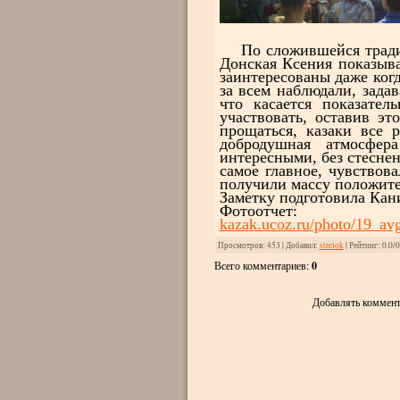
По сложившейся традиц
Донская Ксения показыв
заинтересованы даже когд
за всем наблюдали, зада
что касается показате
участвовать, оставив э
прощаться, казаки все 
добродушная атмосфера
интересными, без стеснен
самое главное, чувствов
получили массу положит
Заметку подготовила Кан
Фото
kazak.ucoz.ru/photo/19_av
Просмотров
: 453 |
Добавил
:
strelok
|
Рейтинг
:
0.0
/
0
Всего комментариев
:
0
Добавлять коммент