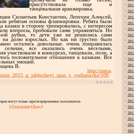
присутствовала еще и
201
танцевальная аранжировка.
201
ии Силантьев Константин, Лепехин Алексей,
201
али ребятам основы фланкировки. Ребята были
201
а казаки в стороне тренировались, с интересом
201
вали вопросы, пробовали сами упражняться. Но
льной рубки, то дети уже не решились сами
201
то на долю взрослых. Но как ни грустно было
201
равно остались довольные. очень понравилась
201
 сельчан, все оказались очень веселыми,
ия участвовали в конкурсах, танцевали, пели, а
201
алось положительное отношение к казакам. Все
201
ельных эмоций.
201
ищева В.
отчет:
http://astra-
201
gusta_2015_g_jablochnyj_spas_v_vodjanovke/109
201
201
201
201
201
арии могут только зарегистрированные пользователи.
[
Регистрация
|
Вход
]
201
201
201
201
201