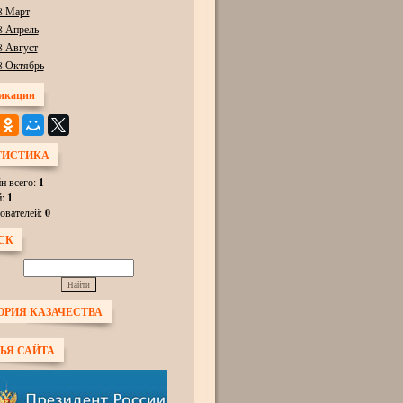
8 Март
8 Апрель
8 Август
8 Октябрь
икации
ТИСТИКА
н всего:
1
й:
1
ователей:
0
СК
ОРИЯ КАЗАЧЕСТВА
ЬЯ САЙТА