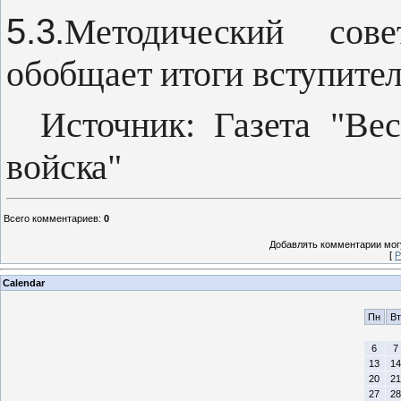
5.3.
Методический сов
обобщает ито­ги вступите
Источник: Газета "Вес
войска"
Всего комментариев
:
0
Добавлять комментарии могу
[
Р
Calendar
Пн
Вт
6
7
13
14
20
21
27
28