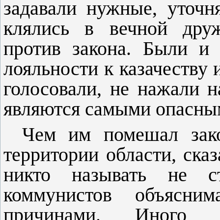
задавали нуж­ные, уточ
клялись в вечной друж
против закона. Были и 
лояльности к казачеству 
голосовали, не нажали н
являются самыми опасным
Чем им помешал зако
терри­тории области, ск
никто назы­вать не ст
коммунистов объясни
причинами. Иного 