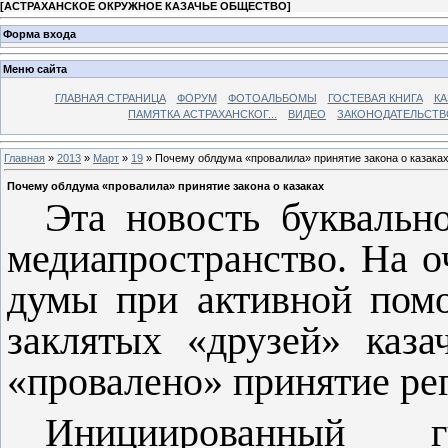
[
АСТРАХАНСКОЕ ОКРУЖНОЕ КАЗАЧЬЕ ОБЩЕСТВО
]
Форма входа
Меню сайта
ГЛАВНАЯ СТРАНИЦА
ФОРУМ
ФОТОАЛЬБОМЫ
ГОСТЕВАЯ КНИГА
КА
ПАМЯТКА АСТРАХАНСКОГ...
ВИДЕО
ЗАКОНОДАТЕЛЬСТВ
Главная
»
2013
»
Март
»
19
» Почему облдума «провалила» принятие закона о казака
Почему облдума «провалила» принятие закона о казаках
Эта новость буквальн
медиапространство. На о
думы при активной пом
заклятых «дру­зей» каз
«провалено» приня­тие ре
Инициированный г