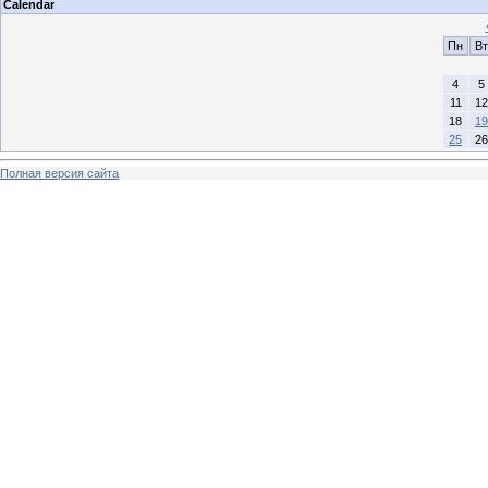
Calendar
Пн
Вт
4
5
11
12
18
19
25
26
Полная версия сайта