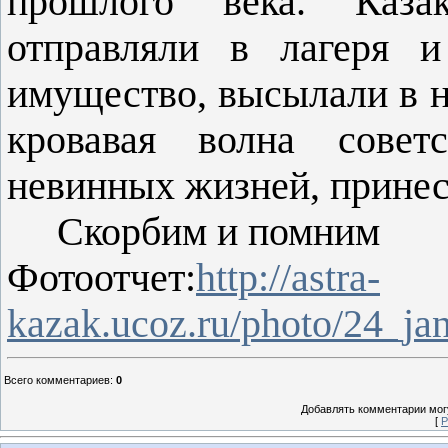
прошлого века. Каза
отправляли в лагеря 
имущество, высылали в н
кровавая волна совет
невинных жизней, принесл
Скорбим и помним
Фотоотчет:
http://astra-
kazak.ucoz.ru/photo/24_j
Всего комментариев
:
0
Добавлять комментарии могу
[
Р