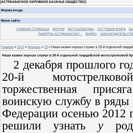
[
АСТРАХАНСКОЕ ОКРУЖНОЕ КАЗАЧЬЕ ОБЩЕСТВО
]
Форма входа
Меню сайта
ГЛАВНАЯ СТРАНИЦА
ФОРУМ
ФОТОАЛЬБОМЫ
ГОСТЕВАЯ КНИГА
КА
ПАМЯТКА АСТРАХАНСКОГ...
ВИДЕО
ЗАКОНОДАТЕЛЬСТВ
Главная
»
2013
»
Февраль
»
25
» Наши казаки хорошо служат в 20-й отдельной гварде
Наши казаки хорошо служат в 20-й отдельной гвардейской мотострелковой б
2 декабря прошлого го
20-й мотострелков
торжественная прися
воинскую служ­бу в ряд
Федерации осенью 2012 г
решили узнать
у
ро