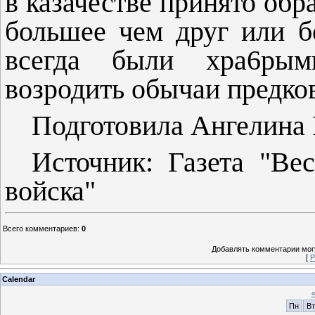
в казачестве при­нято обр
большее чем друг или бо
всегда были хра6рым
возродить обычаи предков
Подготовила Ангелина 
Источник: Газета "Вес
войска"
Всего комментариев
:
0
Добавлять комментарии могу
[
Р
Calendar
Пн
Вт