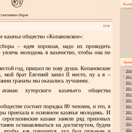
Кале
участников сборов
22:36
ое казачье общество «Копановское»:
сборы – идея хорошая, надо их проводить
 увлечь молодежь в казачество, чтобы она по
Архи
шестой год, пришел по зову души. Копановские
201
, мой брат Евгений занял II место, ну а я –
201
етании гранаты мы оказались лучшими.
201
201
атаман хуторского казачьего общества
201
201
обществе состоит порядка 80 человек, и это, я
201
оры приехала в основном казачья молодежь. И
201
 сероглазинские казаки заняли ряд призовых
201
201
станем останавливаться на достигнутом, будем
201
, чтобы, как говорится, дух был сильным и