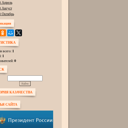
8 Апрель
8 Август
8 Октябрь
икации
ТИСТИКА
н всего:
1
й:
1
ователей:
0
СК
ОРИЯ КАЗАЧЕСТВА
ЬЯ САЙТА