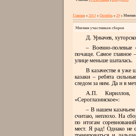
Главная
»
2013
»
Октябрь
»
29
» Мнения 
Мнения участников сборов
Д. Урвачев, хуторск
– Военно-полевые 
почаще. Самое главное –
улице меньше шаталась.
В казачестве я уже 
казаки – ребята сильные
следом за ним. Да и в м
А.П. Кириллов, 
«Сероглазинское»:
– В нашем казачьем 
считаю, неплохо. На сб
по итогам соревнований
мест. Я рад! Однако не 
тренироваться и дальше