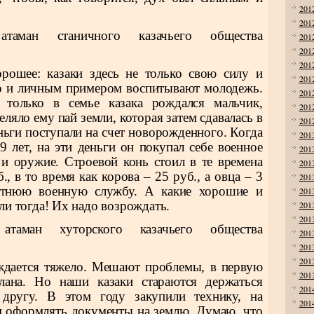
201
201
атаман станичного казачьего общества
201
201
201
рошее: казаки здесь не только свою силу и
201
о и личным примером воспитывают молодежь.
201
 только в семье казака рождался мальчик,
201
ляло ему пай земли, которая затем сдавалась в
201
ньги поступали на счет новорожденного. Когда
201
9 лет, на эти деньги он покупал себе военное
201
 и оружие. Строевой конь стоил в те времена
201
, в то время как корова – 25 руб., а овца – 3
201
етнюю военную службу. А какие хорошие и
201
и тогда! Их надо возрождать.
201
201
атаман хуторского казачьего общества
201
201
201
ждается тяжело. Мешают проблемы, в первую
201
лана. Но наши казаки стараются держаться
201
 другу. В этом году закупили технику, на
201
 оформлять документы на землю. Думаю, что