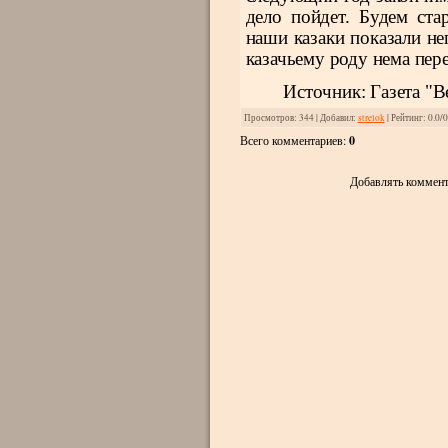
дело пойдет. Будем ста
наши казаки показали неп
казачьему роду нема пер
Источник: Газета "В
Просмотров
: 344 |
Добавил
:
strelok
|
Рейтинг
:
0.0
/
0
Всего комментариев
:
0
Добавлять коммент