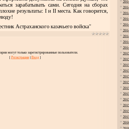
201
раться зарабатывать сами. Сегодня на сборах
201
лохие результаты: I и II места. Как говорится,
201
еводу!
201
201
естник Астраханского казачьего войска"
201
201
201
201
арии могут только зарегистрированные пользователи.
201
[
Регистрация
|
Вход
]
201
201
201
201
201
201
201
201
201
201
201
201
201