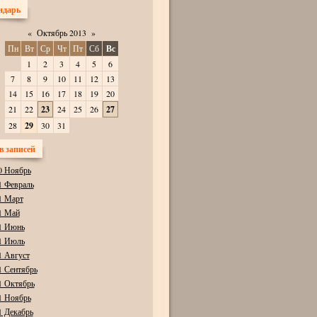
ндарь
«
Октябрь 2013
»
Пн
Вт
Ср
Чт
Пт
Сб
Вс
1
2
3
4
5
6
7
8
9
10
11
12
13
14
15
16
17
18
19
20
21
22
23
24
25
26
27
28
29
30
31
в записей
0 Ноябрь
1 Февраль
1 Март
1 Май
1 Июнь
1 Июль
1 Август
1 Сентябрь
1 Октябрь
1 Ноябрь
1 Декабрь