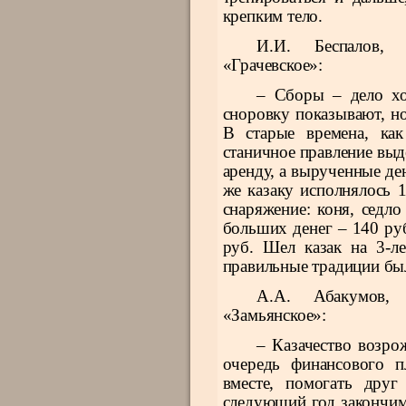
крепким тело.
И.И. Беспалов, 
«Грачевское»:
– Сборы – дело хо
сноровку показывают, н
В старые времена, как
станичное правление выде
аренду, а вырученные де
же казаку исполнялось 1
снаряжение: коня, седло
больших денег – 140 руб.
руб. Шел казак на 3-л
правильные традиции был
А.А. Абакумов, 
«Замьянское»:
– Казачество возро
очередь финансового п
вместе, помогать друг
следующий год закончим