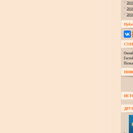
201
201
201
Публ
СТА
Онлай
Госте
Польз
ПОИ
ИСТ
ДРУЗ