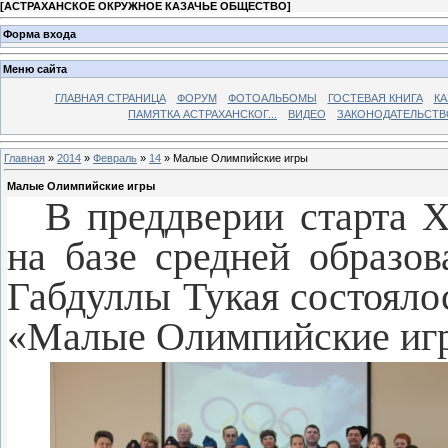
[
АСТРАХАНСКОЕ ОКРУЖНОЕ КАЗАЧЬЕ ОБЩЕСТВО
]
Форма входа
Меню сайта
ГЛАВНАЯ СТРАНИЦА
ФОРУМ
ФОТОАЛЬБОМЫ
ГОСТЕВАЯ КНИГА
КА
ПАМЯТКА АСТРАХАНСКОГ...
ВИДЕО
ЗАКОНОДАТЕЛЬСТВ
Главная
»
2014
»
Февраль
»
14
» Малые Олимпийские игры
Малые Олимпийские игры
В преддверии старта 
на базе средней образ
Габдуллы Тукая состояло
«Малые Олимпийские иг