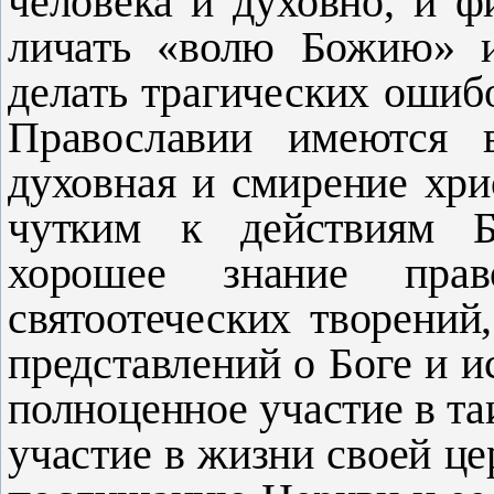
человека и духовно, и ф
личать «волю Божию» и
делать трагических оши­б
Право­славии имеются 
духовная и смирение хри
чутким к действиям Б
хорошее знание пра
святоотеческих творений,
представ­лений о Боге и 
полноценное участие в та­
учас­тие в жизни своей ц