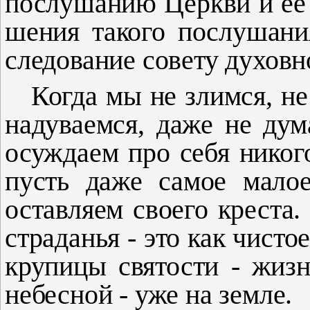
послушанию Церк­ви и ее
шения такого послушани
следование совету ду­хов
Когда мы не злимся, не
надуваемся, даже не дум
осуж­даем про себя никого
пусть даже самое мало
оставляем своего креста
страданья - это как чисто
крупицы свято­сти - жизн
небесной - уже на земле.