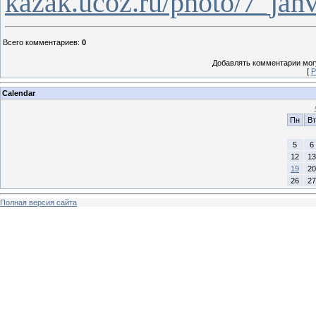
kazak.ucoz.ru/photo/7_jan
Всего комментариев
:
0
Добавлять комментарии могу
[
Р
Calendar
Пн
Вт
5
6
12
13
19
20
26
27
Полная версия сайта