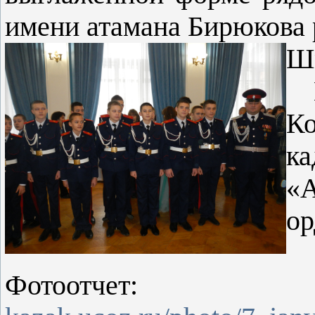
имени атамана Бирюкова 
Шм
В 
Ко
к
«
ор
П
Фот