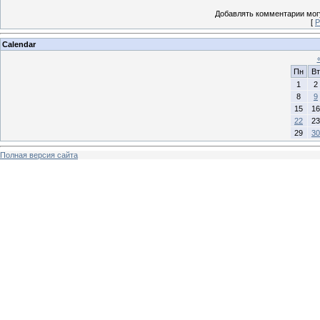
Добавлять комментарии могу
[
Р
Calendar
Пн
Вт
1
2
8
9
15
16
22
23
29
30
Полная версия сайта