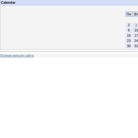
Calendar
Пн
Вт
2
3
9
10
16
17
23
24
30
31
Полная версия сайта