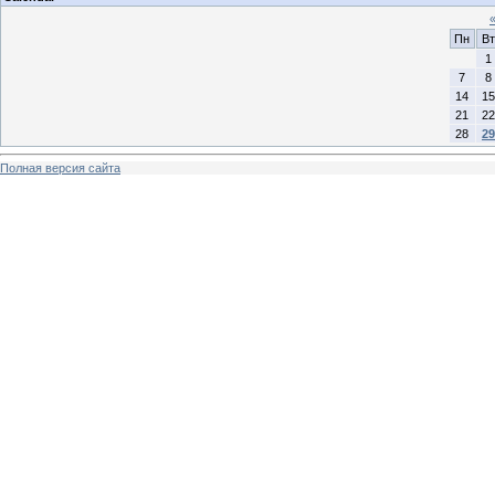
Пн
Вт
1
7
8
14
15
21
22
28
29
Полная версия сайта