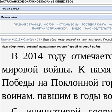
[
АСТРАХАНСКОЕ ОКРУЖНОЕ КАЗАЧЬЕ ОБЩЕСТВО
]
Форма входа
Меню сайта
ГЛАВНАЯ СТРАНИЦА
ФОРУМ
ФОТОАЛЬБОМЫ
ГОСТЕВАЯ КНИГА
КА
ПАМЯТКА АСТРАХАНСКОГ...
ВИДЕО
ЗАКОНОДАТЕЛЬСТВ
Главная
»
2013
»
Октябрь
»
29
» Идет сбор пожертвований на памятник героям Перво
Идет сбор пожертвований на памятник героям Первой мировой войны
В 2014 году отмечает
мировой войны. К памя
Победы на Поклонной гор
воинам, павшим в годы в
С инициативой соору