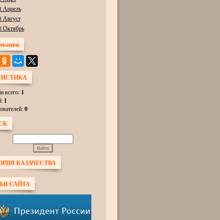
8 Апрель
8 Август
8 Октябрь
икации
ТИСТИКА
н всего:
1
й:
1
ователей:
0
СК
ОРИЯ КАЗАЧЕСТВА
ЬЯ САЙТА