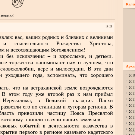
Кале
 земляки!
18:21
вляю вас, ваших родных и близких с великими
 и спасительного Рождества Христова,
м и всеосвящающим Богоявлением!
з исключения – и взрослыми, и детьми.
тлые торжества напоминают нам о лучшем, что
Архи
человеколюбии, вере и милосердии. В эти дни
и уходящего года, вспоминать, что хорошего
201
201
ть, что на астраханской земле возрождаются
201
201
. В этом году уже второй раз к нам прибыл
201
 Иерусалима, в Великий праздник Пасхи
201
 развезли его по станицам и хуторам региона. В
201
ласть привозили частицу Пояса Пресвятой
201
 которому пришли тысячи наших земляков.
201
ых событий в деятельности казачества в
201
крытие первого в регионе казачьего кадетского