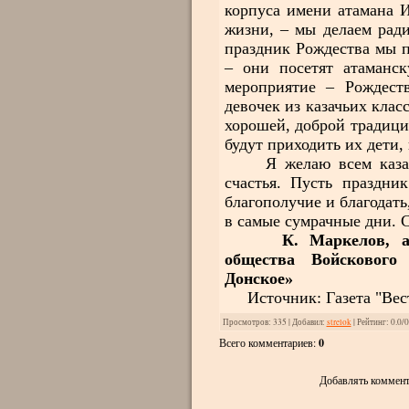
корпуса имени атамана И
жизни, – мы делаем ради
праздник Рождества мы п
– они посетят атаманск
мероприятие – Рождест
девочек из казачьих клас
хорошей, доброй традици
будут приходить их дети,
Я желаю всем казакам
счастья. Пусть праздни
благополучие и благодать
в самые сумрачные дни. С
К. Маркелов, атама
общества Войскового 
Донское»
Источник: Газета "Вестн
Просмотров
: 335 |
Добавил
:
strelok
|
Рейтинг
:
0.0
/
0
Всего комментариев
:
0
Добавлять коммент