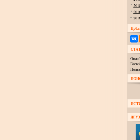
201
201
201
Публ
СТА
Онлай
Госте
Польз
ПОИ
ИСТ
ДРУЗ