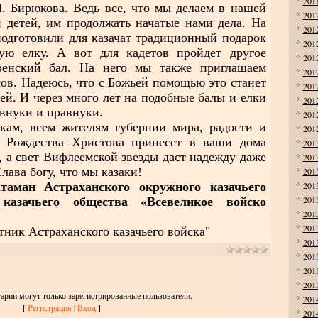
201
. Бирюкова. Ведь все, что мы делаем в нашей
201
 детей, им продолжать начатые нами дела. На
201
одготовили для казачат традиционный подарок
201
ую елку. А вот для кадетов пройдет другое
201
венский бал. На него мы также приглашаем
201
сов. Надеюсь, что с Божьей помощью это станет
201
ей. И через много лет на подобные балы и елки
201
 внуки и правнуки.
201
, всем жителям губернии мира, радости и
201
к Рождества Христова принесет в ваши дома
201
, а свет Вифлеемской звезды даст надежду даже
201
лава богу, что мы казаки!
201
н Астраханского окружного казачьего
201
201
казачьего общества «Всевеликое войско
201
201
ик Астраханского казачьего войска"
201
201
201
201
арии могут только зарегистрированные пользователи.
201
[
Регистрация
|
Вход
]
201