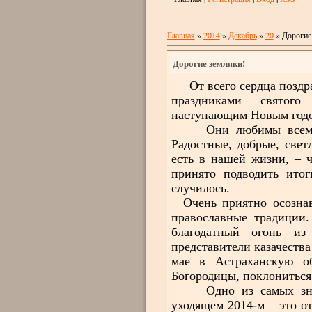
Главная
»
2014
»
Декабрь
»
20
» Дорогие
Дорогие земляки!
От всего сердца поздра
праздниками святого
наступающим Новым годо
Они любимы всеми бе
Радостные, добрые, све
есть в нашей жизни, – 
принято подводить итог
случилось.
Очень приятно осознава
православные традиции
благодатный огонь из
представители казачества
мае в Астраханскую об
Богородицы, поклониться
Одно из самых знаков
уходящем 2014-м – это от