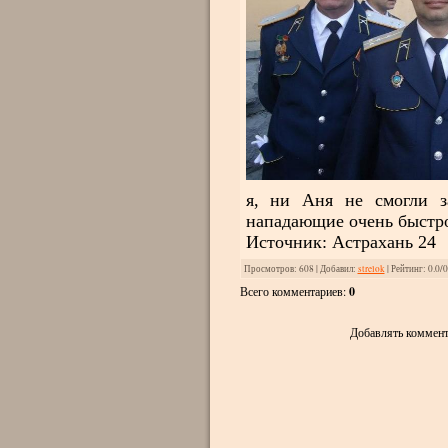
я, ни Аня не смогли з
нападающие очень быстро
Источник: Астрахань 24
Просмотров
: 608 |
Добавил
:
strelok
|
Рейтинг
:
0.0
/
0
Всего комментариев
:
0
Добавлять коммент