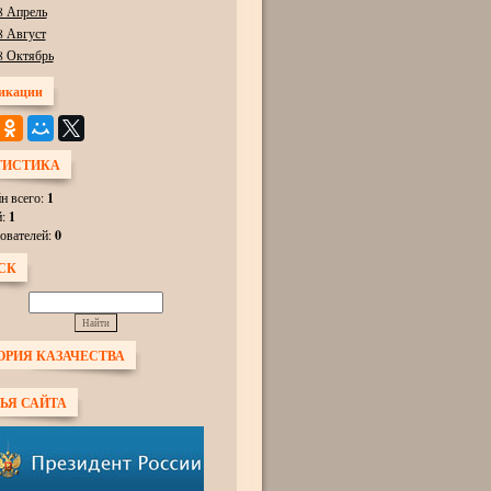
8 Апрель
8 Август
8 Октябрь
икации
ТИСТИКА
н всего:
1
й:
1
ователей:
0
СК
ОРИЯ КАЗАЧЕСТВА
ЬЯ САЙТА