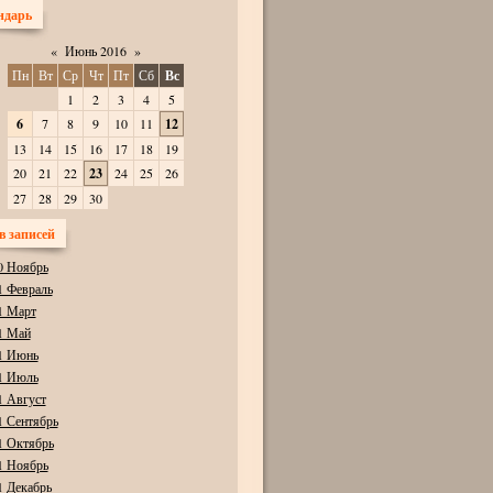
ндарь
«
Июнь 2016
»
Пн
Вт
Ср
Чт
Пт
Сб
Вс
1
2
3
4
5
6
7
8
9
10
11
12
13
14
15
16
17
18
19
20
21
22
23
24
25
26
27
28
29
30
в записей
0 Ноябрь
1 Февраль
1 Март
1 Май
1 Июнь
1 Июль
1 Август
1 Сентябрь
1 Октябрь
1 Ноябрь
1 Декабрь