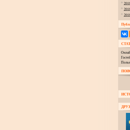
201
201
201
Публ
СТА
Онлай
Госте
Польз
ПОИ
ИСТ
ДРУЗ