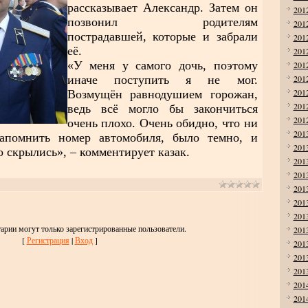
рассказывает Александр. Затем он
201
позвонил родителям
201
пострадавшей, которые и забрали
201
её.
201
«У меня у самого дочь, поэтому
201
иначе поступить я не мог.
201
201
Возмущён равнодушием горожан,
201
ведь всё могло бы закончиться
201
очень плохо. Очень обидно, что ни
201
апомнить номер автомобиля, было темно, и
201
 скрылись», – комментирует казак.
201
201
201
201
201
арии могут только зарегистрированные пользователи.
201
[
Регистрация
|
Вход
]
201
201
201
201
201