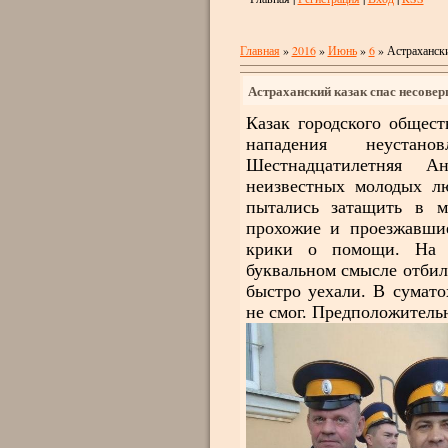
Главная
»
2016
»
Июнь
»
6
» Астрахански
Астраханский казак спас несове
Казак городского общес
нападения неустан
Шестнадцатилетняя А
неизвестных молодых л
пытались затащить в м
прохожие и проезжавши
крики о помощи. На с
буквальном смысле отбил
быстро уехали. В сумат
не смог. Предположительн