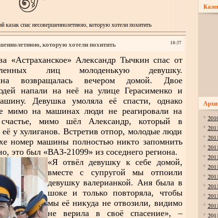
Кале
й казак спас несовершеннолетнюю, которую хотели похитить
ршеннолетнюю, которую хотели похитить
18:37
тва «Астраханское» Александр Тычкин спас от
овленных лиц молоденькую девушку.
нна возвращалась вечером домой. Двое
юдей напали на неё на улице Герасименко и
ашину. Девушка умоляла её спасти, однако
Архи
е мимо на машинах люди не реагировали на
201
частье, мимо шёл Александр, который в
201
 её у хулиганов. Встретив отпор, молодые люди
201
охе номер машины полностью никто запомнить
201
о, это был «ВАЗ-21099» из соседнего региона.
201
«Я отвёл девушку к себе домой,
201
вместе с супругой мы отпоили
201
девушку валерианкой. Аня была в
201
шоке и только повторяла, чтобы
201
мы её никуда не отвозили, видимо
201
не верила в своё спасение», –
201