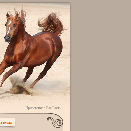
Приветствую Вас
Гость
а входа