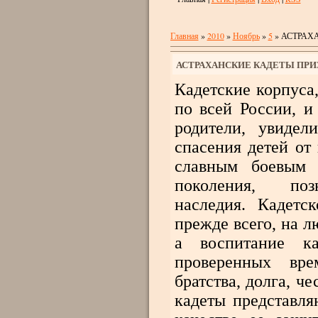
Главная
»
2010
»
Ноябрь
»
5
» АСТРАХ
АСТРАХАНСКИЕ КАДЕТЫ ПР
Кадетские корпуса
по всей России, и 
родители, увидел
спасения детей от
славным боевым 
поколения, позн
наследия. Кадетс
прежде всего, на л
а воспитание ка
проверенных вр
братства, долга, ч
кадеты представл