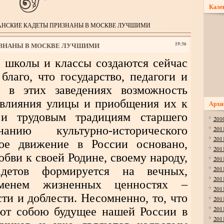
Кале
АНСКИЕ КАДЕТЫ ПРИЗНАНЫ В МОСКВЕ ЛУЧШИМИ
ИЗНАНЫ В МОСКВЕ ЛУЧШИМИ
19:36
, школы и классы создаются сейчас
благо, что государство, педагоги и
и в этих заведениях возможность
 влияния улицы и приобщения их к
Архи
и трудовым традициям старшего
201
анию культурно-исторического
201
201
кое движение в России основано,
201
юбви к своей Родине, своему народу,
201
детов формируется на вечных,
201
201
еменем жизненных ценностях –
201
ести и доблести. Несомненно, то, что
201
201
яют собою будущее нашей России в
201