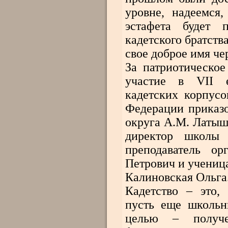
уровне, надеемся
эстафета будет 
кадетского братств
свое доброе имя че
За патриотическо
участие в VII е
кадетских корпус
Федерации приказо
округа А.М. Латыш
директор школы 
преподаватель о
Петрович и ученица
Калиновская Ольга
Кадетство – это, 
пусть еще школьн
целью – получе