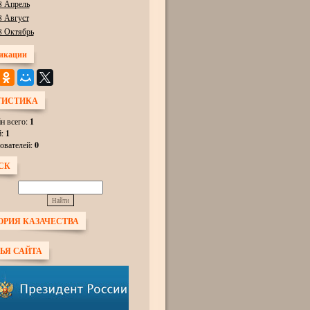
8 Апрель
8 Август
8 Октябрь
икации
ТИСТИКА
н всего:
1
й:
1
ователей:
0
СК
ОРИЯ КАЗАЧЕСТВА
ЬЯ САЙТА