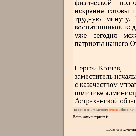
физической подг
искренне готовы 
трудную минуту. 
воспитанников кад
уже сегодня мож
патриоты нашего От
Сергей Котяев,
заместитель началь
с казачеством упр
политике админист
Астраханской обла
Просмотров
: 973 |
Добавил
:
strelok
|
Рейтинг
:
4.0
/
1
Всего комментариев
:
0
Добавлять коммент