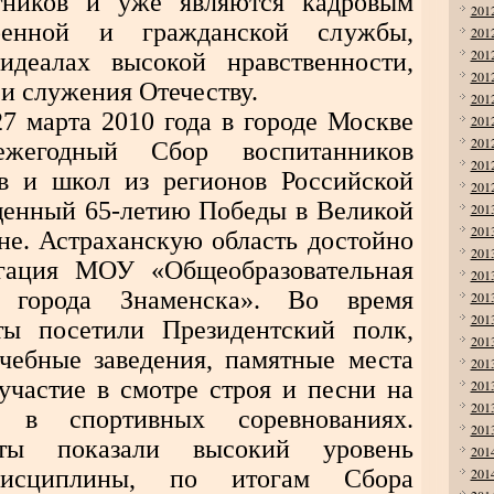
тников и уже являются кадровым
201
оенной и гражданской службы,
201
201
идеалах высокой нравственности,
201
 и служения Отечеству.
201
27 марта 2010 года в городе Москве
201
201
ежегодный Сбор воспитанников
201
ов и школ из регионов Российской
201
щенный 65-летию Победы в Великой
201
201
не. Астраханскую область достойно
201
егация МОУ «Общеобразовательная
201
орода Знаменска». Во время
201
201
ты посетили Президентский полк,
201
чебные заведения, памятные места
201
участие в смотре строя и песни на
201
201
 в спортивных соревнованиях.
201
еты показали высокий уровень
201
исциплины, по итогам Сбора
201