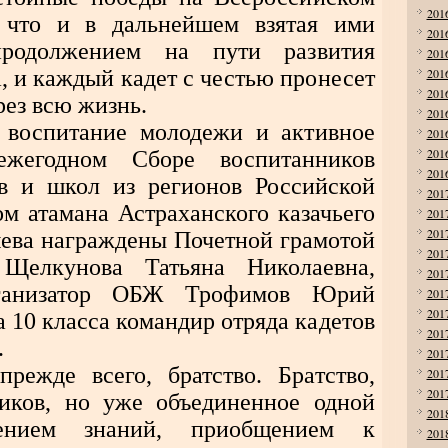
201
, что и в дальнейшем взятая ими
201
продолжением на пути развития
201
а, и каждый кадет с честью пронесет
201
201
рез всю жизнь.
201
е воспитание молодежи и активное
201
201
жегодном Сборе воспитанников
201
ов и школ из регионов Российской
201
м атамана Астраханского казачьего
201
201
ева награждены Почетной грамотой
201
Щелкунова Татьяна Николаевна,
201
рганизатор ОБЖ Трофимов Юрий
201
201
 10 класса командир отряда кадетов
201
.
201
прежде всего, братство. Братство,
201
201
иков, но уже объединенное одной
201
нием знаний, приобщением к
201