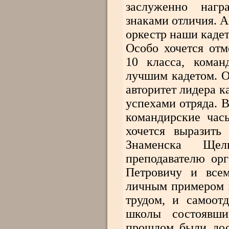
заслуженно наг
знаками отличия. А
оркестр наши кадет
Особо хочется от
10 класса, коман
лучшим кадетом. О
авторитет лидера 
успехами отряда. 
командирские час
хочется выразит
Знаменска Щелк
преподавателю о
Петровичу и всем
личным примером 
трудом, и самоот
школы состоявши
прошлом были дос