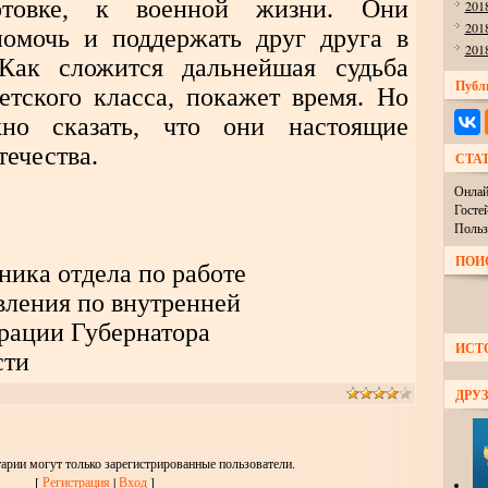
отовке, к военной жизни. Они
201
201
помочь и поддержать друг друга в
201
Как сложится дальнейшая судьба
Публ
етского класса, покажет время. Но
но сказать, что они настоящие
ечества.
СТА
Онлай
Госте
Польз
ПОИ
ника отдела по работе
авления по внутренней
рации Губернатора
ИСТ
сти
ДРУЗ
арии могут только зарегистрированные пользователи.
[
Регистрация
|
Вход
]