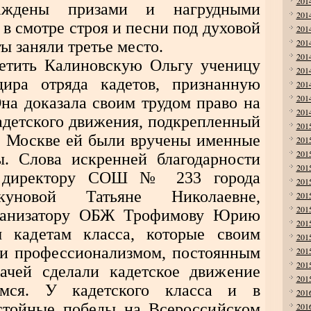
201
раждены призами и нагрудными
201
 в смотре строя и песни под духовой
201
201
ы заняли третье место.
201
метить Калиновскую Ольгу ученицу
201
дира отряда кадетов, признанную
201
201
на доказала своим трудом право на
201
кадетского движения, подкрепленный
201
В Москве ей были вручены именные
201
201
ы. Слова искренней благодарности
201
ь директору СОШ № 233 города
201
уновой Татьяне Николаевне,
201
201
рганизатору ОБЖ Трофимову Юрию
201
 кадетам класса, которые своим
201
и профессионализмом, постоянным
201
201
дачей сделали кадетское движение
201
мся. У кадетского класса и в
201
тойные победы на Всероссийском
201