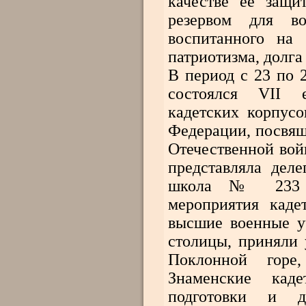
качестве ее защи
резервом для в
воспитанного на 
патриотизма, долга
В период с 23 по 
состоялся VII 
кадетских корпус
Федерации, посвя
Отечественной вой
представляла дел
школа № 233 г
мероприятия каде
высшие военные у
столицы, приняли 
Поклонной горе,
Знаменские кад
подготовки и д