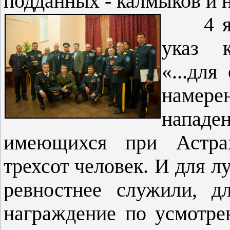
подданных - калмыков и 
4 
указ к
«...дл
намер
нападе
имеющихся при Астра
трехсот человек. И для л
ревностнее служили, д
награждение по усмотре