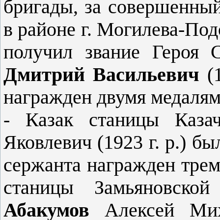
бригады, за совершен­ны
в районе г. Могилева-Под
получил звание Героя 
Дмитрий Васильевич
(
на­гражден двумя медалями
- Казак станицы Каза
Яковлевич (1923 г. р.) бы
сержанта награжден трем
станицы Замьяновско
Абакумов
Алексей Ми