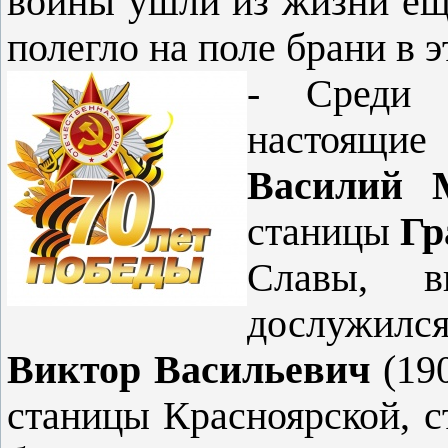
войны ушли из жизни еще
по­легло на поле брани в 
- Среди а
настоящие
Василий 
станицы
Гр
Славы, в
дослужил­
Вик­тор Васильевич
(190
станицы Крас­ноярской, с