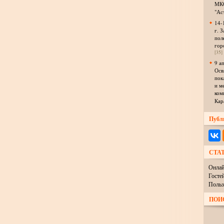
МКО
"Ас
14-
г. З
пол
гор
[35]
9 а
Осв
пок
и м
ком
Кар
Публ
СТА
Онлай
Госте
Польз
ПОИ