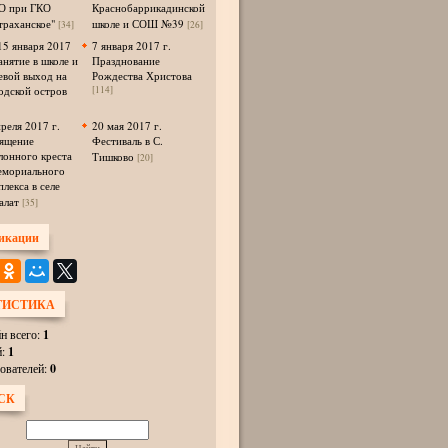
 при ГКО
Краснобаррикадинской
траханское"
школе и СОШ №39
[34]
[26]
15 января 2017
7 января 2017 г.
анятие в школе и
Празднование
евой выход на
Рождества Христова
одской остров
[114]
преля 2017 г.
20 мая 2017 г.
ящение
Фестиваль в С.
лонного креста
Тишково
[20]
емориального
плекса в селе
алат
[35]
икации
ТИСТИКА
н всего:
1
й:
1
ователей:
0
СК