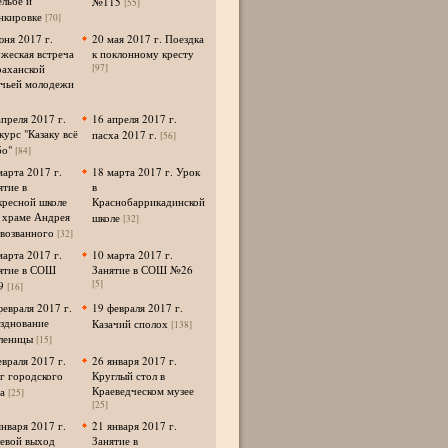
ельбе и
№115
[55]
нкировке
[70]
юня 2017 г.
20 мая 2017 г. Поездка
жеская встреча
к поклонному кресту
раханской
[97]
ачьей молодежи
апреля 2017 г.
16 апреля 2017 г.
курс "Казаку всё
пасха 2017 г.
[56]
о"
[84]
марта 2017 г.
18 марта 2017 г. Урок
ятие в
в
кресной школе
Краснобаррикадинской
 храме Андрея
школе
[32]
возванного
[32]
марта 2017 г.
10 марта 2017 г.
ятие в СОШ
Занятие в СОШ №26
[5]
9
[16]
февраля 2017 г.
19 февраля 2017 г.
зднование
Казачий сполох
[138]
леницы
[15]
евраля 2017 г.
26 января 2017 г.
г городского
Круглый стол в
Краеведческом музее
а
[25]
[25]
января 2017 г.
21 января 2017 г.
евой выход
Занятие в