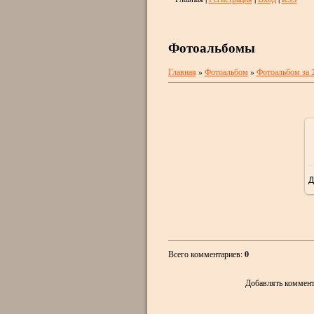
Фотоальбомы
Главная
»
Фотоальбом
»
Фотоальбом за 
Д
Всего комментариев
:
0
Добавлять коммент