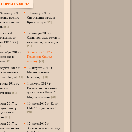
ЕГОРИЯ РАЗДЕЛА
24 декабря 2017
10 декабря 2017 г.
Зимние военно-
Спортивные игры в
илизационные
Красном Яру
[87]
ры
[51]
ноября 2017 г.
12 ноября 2017 г.
етный круг
Один год молодежной
КО ВКО ВВД
казачьей организации
]
[51]
сентября 2017 г.
30 августа 2017 г.
нировка в
Праздник Казачья
мле
станица
[50]
[68]
августа 2017 г.
12 августа 2017 г.
ские военно-
Мероприятие в
евые сборы
Бахтемире
[144]
[80]
вгуста 2017 г.
1 августа 2017 г.
ятие в
Возложение цветов в
день начала Первой
отворах
[81]
Мировой войны
[20]
июля 2017 г.
16 июля 2017 г. Круг
здка в лагерь
ГКО "Астраханское"
одарского
[50]
она
[90]
июля 2017 г.
12 июля 2017 г.
евнования по
Занятие в детском саду