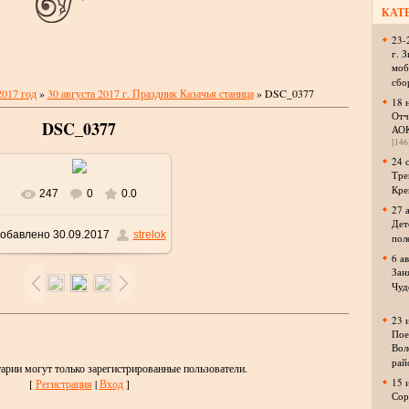
КАТ
23-
г. 
моб
сбо
2017 год
»
30 августа 2017 г. Праздник Казачья станица
» DSC_0377
18 
Отч
DSC_0377
АО
[146
24 
Тре
Кре
247
0
0.0
В реальном размере
27 
Дет
обавлено
30.09.2017
strelok
пол
1024x685
/ 406.7Kb
6 а
Зан
Чуд
23 
Пое
Вол
рай
арии могут только зарегистрированные пользователи.
15 
[
Регистрация
|
Вход
]
Сор