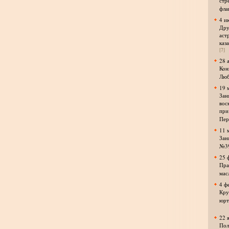
стр
фла
4 и
Дру
аст
каз
[7]
28 
Кон
Люб
19 
Зан
вос
при
Пер
11 
Зан
№3
25 
Пра
мас
4 ф
Кру
юрт
22 
Пол