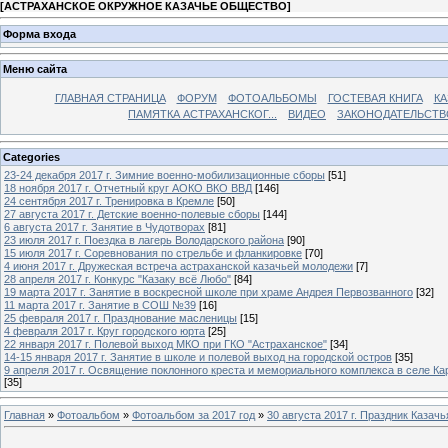
[
АСТРАХАНСКОЕ ОКРУЖНОЕ КАЗАЧЬЕ ОБЩЕСТВО
]
Форма входа
Меню сайта
ГЛАВНАЯ СТРАНИЦА
ФОРУМ
ФОТОАЛЬБОМЫ
ГОСТЕВАЯ КНИГА
КА
ПАМЯТКА АСТРАХАНСКОГ...
ВИДЕО
ЗАКОНОДАТЕЛЬСТВ
Categories
23-24 декабря 2017 г. Зимние военно-мобилизационные сборы
[51]
18 ноября 2017 г. Отчетный круг АОКО ВКО ВВД
[146]
24 сентября 2017 г. Тренировка в Кремле
[50]
27 августа 2017 г. Детские военно-полевые сборы
[144]
6 августа 2017 г. Занятие в Чудотворах
[81]
23 июля 2017 г. Поездка в лагерь Володарского района
[90]
15 июля 2017 г. Соревнования по стрельбе и фланкировке
[70]
4 июня 2017 г. Дружеская встреча астраханской казачьей молодежи
[7]
28 апреля 2017 г. Конкурс "Казаку всё Любо"
[84]
19 марта 2017 г. Занятие в воскресной школе при храме Андрея Первозванного
[32]
11 марта 2017 г. Занятие в СОШ №39
[16]
25 февраля 2017 г. Празднование масленицы
[15]
4 февраля 2017 г. Круг городского юрта
[25]
22 января 2017 г. Полевой выход МКО при ГКО "Астраханское"
[34]
14-15 января 2017 г. Занятие в школе и полевой выход на городской остров
[35]
9 апреля 2017 г. Освящение поклонного креста и мемориального комплекса в селе Ка
[35]
Главная
»
Фотоальбом
»
Фотоальбом за 2017 год
»
30 августа 2017 г. Праздник Казач