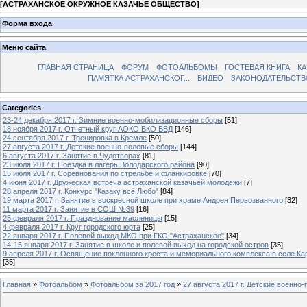
[
АСТРАХАНСКОЕ ОКРУЖНОЕ КАЗАЧЬЕ ОБЩЕСТВО
]
Форма входа
Меню сайта
ГЛАВНАЯ СТРАНИЦА
ФОРУМ
ФОТОАЛЬБОМЫ
ГОСТЕВАЯ КНИГА
КА
ПАМЯТКА АСТРАХАНСКОГ...
ВИДЕО
ЗАКОНОДАТЕЛЬСТВ
Categories
23-24 декабря 2017 г. Зимние военно-мобилизационные сборы
[51]
18 ноября 2017 г. Отчетный круг АОКО ВКО ВВД
[146]
24 сентября 2017 г. Тренировка в Кремле
[50]
27 августа 2017 г. Детские военно-полевые сборы
[144]
6 августа 2017 г. Занятие в Чудотворах
[81]
23 июля 2017 г. Поездка в лагерь Володарского района
[90]
15 июля 2017 г. Соревнования по стрельбе и фланкировке
[70]
4 июня 2017 г. Дружеская встреча астраханской казачьей молодежи
[7]
28 апреля 2017 г. Конкурс "Казаку всё Любо"
[84]
19 марта 2017 г. Занятие в воскресной школе при храме Андрея Первозванного
[32]
11 марта 2017 г. Занятие в СОШ №39
[16]
25 февраля 2017 г. Празднование масленицы
[15]
4 февраля 2017 г. Круг городского юрта
[25]
22 января 2017 г. Полевой выход МКО при ГКО "Астраханское"
[34]
14-15 января 2017 г. Занятие в школе и полевой выход на городской остров
[35]
9 апреля 2017 г. Освящение поклонного креста и мемориального комплекса в селе Ка
[35]
Главная
»
Фотоальбом
»
Фотоальбом за 2017 год
»
27 августа 2017 г. Детские военно