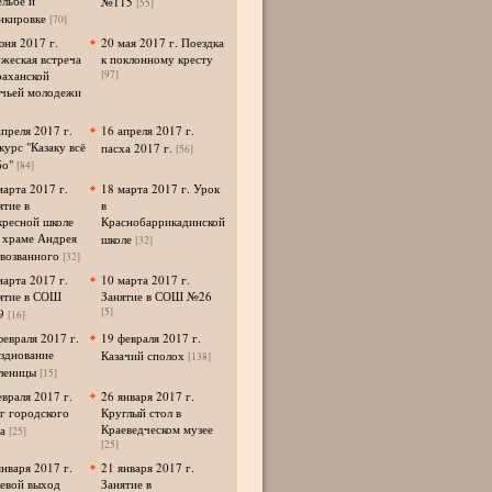
ельбе и
№115
[55]
нкировке
[70]
юня 2017 г.
20 мая 2017 г. Поездка
жеская встреча
к поклонному кресту
раханской
[97]
ачьей молодежи
апреля 2017 г.
16 апреля 2017 г.
курс "Казаку всё
пасха 2017 г.
[56]
о"
[84]
марта 2017 г.
18 марта 2017 г. Урок
ятие в
в
кресной школе
Краснобаррикадинской
 храме Андрея
школе
[32]
возванного
[32]
марта 2017 г.
10 марта 2017 г.
ятие в СОШ
Занятие в СОШ №26
[5]
9
[16]
февраля 2017 г.
19 февраля 2017 г.
зднование
Казачий сполох
[138]
леницы
[15]
евраля 2017 г.
26 января 2017 г.
г городского
Круглый стол в
Краеведческом музее
а
[25]
[25]
января 2017 г.
21 января 2017 г.
евой выход
Занятие в