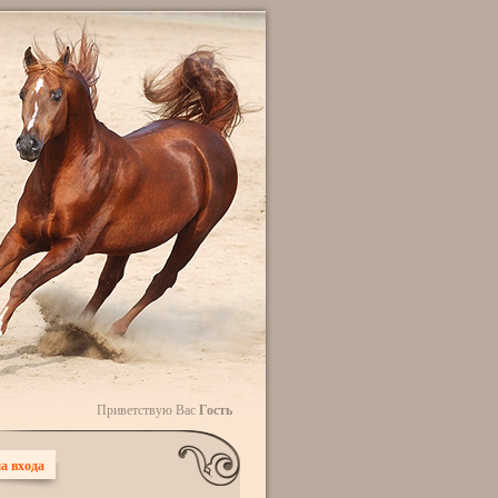
Приветствую Вас
Гость
а входа