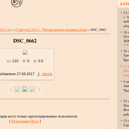
КАТ
23-
г. 
моб
сбо
2017 год
»
27 августа 2017 г. Детские военно-полевые сборы
» DSC_0662
18 
Отч
DSC_0662
АО
[146
24 
Тре
Кре
210
0
0.0
В реальном размере
27 
Дет
обавлено
27.08.2017
strelok
пол
1024x685
/ 504.8Kb
6 а
Зан
Чуд
23 
Пое
Вол
рай
арии могут только зарегистрированные пользователи.
15 
[
Регистрация
|
Вход
]
Сор