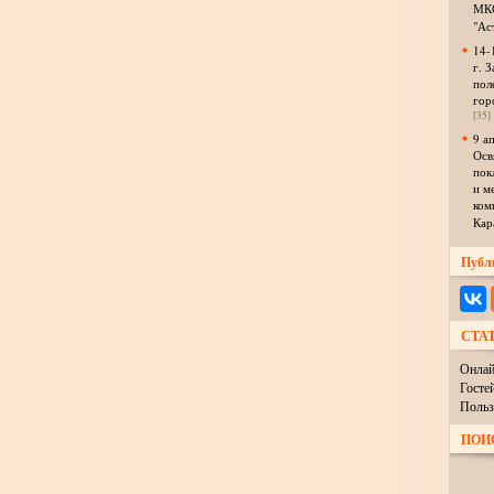
МКО
"Ас
14-
г. З
пол
гор
[35]
9 а
Осв
пок
и м
ком
Кар
Публ
СТА
Онлай
Госте
Польз
ПОИ