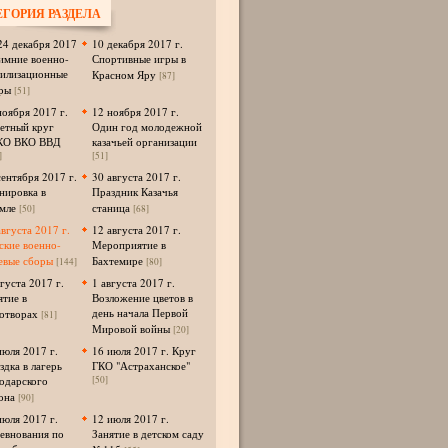
ЕГОРИЯ РАЗДЕЛА
24 декабря 2017
10 декабря 2017 г.
Зимние военно-
Спортивные игры в
илизационные
Красном Яру
[87]
ры
[51]
ноября 2017 г.
12 ноября 2017 г.
етный круг
Один год молодежной
КО ВКО ВВД
казачьей организации
]
[51]
сентября 2017 г.
30 августа 2017 г.
нировка в
Праздник Казачья
мле
станица
[50]
[68]
августа 2017 г.
12 августа 2017 г.
ские военно-
Мероприятие в
евые сборы
Бахтемире
[144]
[80]
вгуста 2017 г.
1 августа 2017 г.
ятие в
Возложение цветов в
день начала Первой
отворах
[81]
Мировой войны
[20]
июля 2017 г.
16 июля 2017 г. Круг
здка в лагерь
ГКО "Астраханское"
одарского
[50]
она
[90]
июля 2017 г.
12 июля 2017 г.
евнования по
Занятие в детском саду