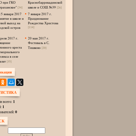
 при ГКО
Краснобаррикадинской
траханское"
школе и СОШ №39
[34]
[26]
15 января 2017
7 января 2017 г.
анятие в школе и
Празднование
евой выход на
Рождества Христова
одской остров
[114]
преля 2017 г.
20 мая 2017 г.
ящение
Фестиваль в С.
лонного креста
Тишково
[20]
емориального
плекса в селе
алат
[35]
икации
ТИСТИКА
н всего:
1
й:
1
ователей:
0
СК