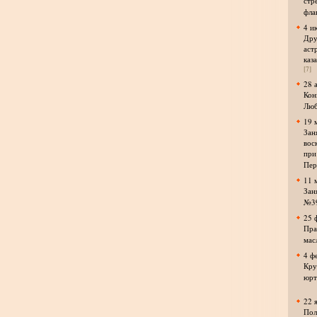
стр
фла
4 и
Дру
аст
каз
[7]
28 
Кон
Люб
19 
Зан
вос
при
Пер
11 
Зан
№3
25 
Пра
мас
4 ф
Кру
юрт
22 
Пол