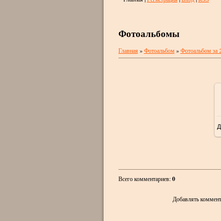
Фотоальбомы
Главная
»
Фотоальбом
»
Фотоальбом за 
Д
Всего комментариев
:
0
Добавлять коммент