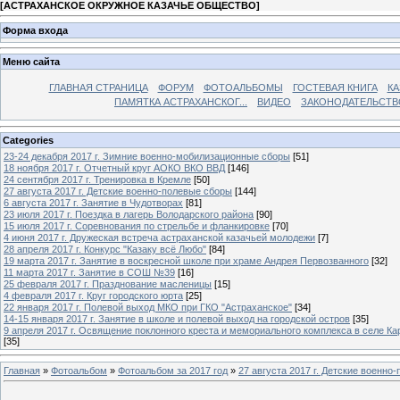
[
АСТРАХАНСКОЕ ОКРУЖНОЕ КАЗАЧЬЕ ОБЩЕСТВО
]
Форма входа
Меню сайта
ГЛАВНАЯ СТРАНИЦА
ФОРУМ
ФОТОАЛЬБОМЫ
ГОСТЕВАЯ КНИГА
КА
ПАМЯТКА АСТРАХАНСКОГ...
ВИДЕО
ЗАКОНОДАТЕЛЬСТВ
Categories
23-24 декабря 2017 г. Зимние военно-мобилизационные сборы
[51]
18 ноября 2017 г. Отчетный круг АОКО ВКО ВВД
[146]
24 сентября 2017 г. Тренировка в Кремле
[50]
27 августа 2017 г. Детские военно-полевые сборы
[144]
6 августа 2017 г. Занятие в Чудотворах
[81]
23 июля 2017 г. Поездка в лагерь Володарского района
[90]
15 июля 2017 г. Соревнования по стрельбе и фланкировке
[70]
4 июня 2017 г. Дружеская встреча астраханской казачьей молодежи
[7]
28 апреля 2017 г. Конкурс "Казаку всё Любо"
[84]
19 марта 2017 г. Занятие в воскресной школе при храме Андрея Первозванного
[32]
11 марта 2017 г. Занятие в СОШ №39
[16]
25 февраля 2017 г. Празднование масленицы
[15]
4 февраля 2017 г. Круг городского юрта
[25]
22 января 2017 г. Полевой выход МКО при ГКО "Астраханское"
[34]
14-15 января 2017 г. Занятие в школе и полевой выход на городской остров
[35]
9 апреля 2017 г. Освящение поклонного креста и мемориального комплекса в селе Ка
[35]
Главная
»
Фотоальбом
»
Фотоальбом за 2017 год
»
27 августа 2017 г. Детские военно