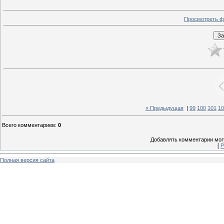
Просмотреть ф
« Предыдущая
|
99
100
101
10
Всего комментариев
:
0
Добавлять комментарии могу
[
Р
Полная версия сайта