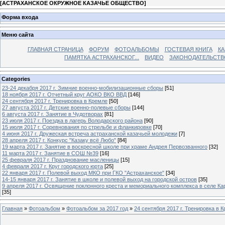
[
АСТРАХАНСКОЕ ОКРУЖНОЕ КАЗАЧЬЕ ОБЩЕСТВО
]
Форма входа
Меню сайта
ГЛАВНАЯ СТРАНИЦА
ФОРУМ
ФОТОАЛЬБОМЫ
ГОСТЕВАЯ КНИГА
КА
ПАМЯТКА АСТРАХАНСКОГ...
ВИДЕО
ЗАКОНОДАТЕЛЬСТВ
Categories
23-24 декабря 2017 г. Зимние военно-мобилизационные сборы
[51]
18 ноября 2017 г. Отчетный круг АОКО ВКО ВВД
[146]
24 сентября 2017 г. Тренировка в Кремле
[50]
27 августа 2017 г. Детские военно-полевые сборы
[144]
6 августа 2017 г. Занятие в Чудотворах
[81]
23 июля 2017 г. Поездка в лагерь Володарского района
[90]
15 июля 2017 г. Соревнования по стрельбе и фланкировке
[70]
4 июня 2017 г. Дружеская встреча астраханской казачьей молодежи
[7]
28 апреля 2017 г. Конкурс "Казаку всё Любо"
[84]
19 марта 2017 г. Занятие в воскресной школе при храме Андрея Первозванного
[32]
11 марта 2017 г. Занятие в СОШ №39
[16]
25 февраля 2017 г. Празднование масленицы
[15]
4 февраля 2017 г. Круг городского юрта
[25]
22 января 2017 г. Полевой выход МКО при ГКО "Астраханское"
[34]
14-15 января 2017 г. Занятие в школе и полевой выход на городской остров
[35]
9 апреля 2017 г. Освящение поклонного креста и мемориального комплекса в селе Ка
[35]
Главная
»
Фотоальбом
»
Фотоальбом за 2017 год
»
24 сентября 2017 г. Тренировка в 