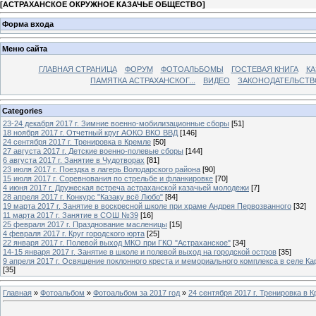
[
АСТРАХАНСКОЕ ОКРУЖНОЕ КАЗАЧЬЕ ОБЩЕСТВО
]
Форма входа
Меню сайта
ГЛАВНАЯ СТРАНИЦА
ФОРУМ
ФОТОАЛЬБОМЫ
ГОСТЕВАЯ КНИГА
КА
ПАМЯТКА АСТРАХАНСКОГ...
ВИДЕО
ЗАКОНОДАТЕЛЬСТВ
Categories
23-24 декабря 2017 г. Зимние военно-мобилизационные сборы
[51]
18 ноября 2017 г. Отчетный круг АОКО ВКО ВВД
[146]
24 сентября 2017 г. Тренировка в Кремле
[50]
27 августа 2017 г. Детские военно-полевые сборы
[144]
6 августа 2017 г. Занятие в Чудотворах
[81]
23 июля 2017 г. Поездка в лагерь Володарского района
[90]
15 июля 2017 г. Соревнования по стрельбе и фланкировке
[70]
4 июня 2017 г. Дружеская встреча астраханской казачьей молодежи
[7]
28 апреля 2017 г. Конкурс "Казаку всё Любо"
[84]
19 марта 2017 г. Занятие в воскресной школе при храме Андрея Первозванного
[32]
11 марта 2017 г. Занятие в СОШ №39
[16]
25 февраля 2017 г. Празднование масленицы
[15]
4 февраля 2017 г. Круг городского юрта
[25]
22 января 2017 г. Полевой выход МКО при ГКО "Астраханское"
[34]
14-15 января 2017 г. Занятие в школе и полевой выход на городской остров
[35]
9 апреля 2017 г. Освящение поклонного креста и мемориального комплекса в селе Ка
[35]
Главная
»
Фотоальбом
»
Фотоальбом за 2017 год
»
24 сентября 2017 г. Тренировка в 