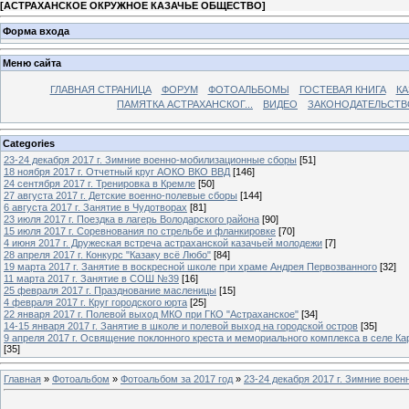
[
АСТРАХАНСКОЕ ОКРУЖНОЕ КАЗАЧЬЕ ОБЩЕСТВО
]
Форма входа
Меню сайта
ГЛАВНАЯ СТРАНИЦА
ФОРУМ
ФОТОАЛЬБОМЫ
ГОСТЕВАЯ КНИГА
КА
ПАМЯТКА АСТРАХАНСКОГ...
ВИДЕО
ЗАКОНОДАТЕЛЬСТВ
Categories
23-24 декабря 2017 г. Зимние военно-мобилизационные сборы
[51]
18 ноября 2017 г. Отчетный круг АОКО ВКО ВВД
[146]
24 сентября 2017 г. Тренировка в Кремле
[50]
27 августа 2017 г. Детские военно-полевые сборы
[144]
6 августа 2017 г. Занятие в Чудотворах
[81]
23 июля 2017 г. Поездка в лагерь Володарского района
[90]
15 июля 2017 г. Соревнования по стрельбе и фланкировке
[70]
4 июня 2017 г. Дружеская встреча астраханской казачьей молодежи
[7]
28 апреля 2017 г. Конкурс "Казаку всё Любо"
[84]
19 марта 2017 г. Занятие в воскресной школе при храме Андрея Первозванного
[32]
11 марта 2017 г. Занятие в СОШ №39
[16]
25 февраля 2017 г. Празднование масленицы
[15]
4 февраля 2017 г. Круг городского юрта
[25]
22 января 2017 г. Полевой выход МКО при ГКО "Астраханское"
[34]
14-15 января 2017 г. Занятие в школе и полевой выход на городской остров
[35]
9 апреля 2017 г. Освящение поклонного креста и мемориального комплекса в селе Ка
[35]
Главная
»
Фотоальбом
»
Фотоальбом за 2017 год
»
23-24 декабря 2017 г. Зимние вое