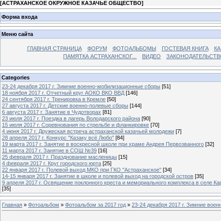
[
АСТРАХАНСКОЕ ОКРУЖНОЕ КАЗАЧЬЕ ОБЩЕСТВО
]
Форма входа
Меню сайта
ГЛАВНАЯ СТРАНИЦА
ФОРУМ
ФОТОАЛЬБОМЫ
ГОСТЕВАЯ КНИГА
КА
ПАМЯТКА АСТРАХАНСКОГ...
ВИДЕО
ЗАКОНОДАТЕЛЬСТВ
Categories
23-24 декабря 2017 г. Зимние военно-мобилизационные сборы
[51]
18 ноября 2017 г. Отчетный круг АОКО ВКО ВВД
[146]
24 сентября 2017 г. Тренировка в Кремле
[50]
27 августа 2017 г. Детские военно-полевые сборы
[144]
6 августа 2017 г. Занятие в Чудотворах
[81]
23 июля 2017 г. Поездка в лагерь Володарского района
[90]
15 июля 2017 г. Соревнования по стрельбе и фланкировке
[70]
4 июня 2017 г. Дружеская встреча астраханской казачьей молодежи
[7]
28 апреля 2017 г. Конкурс "Казаку всё Любо"
[84]
19 марта 2017 г. Занятие в воскресной школе при храме Андрея Первозванного
[32]
11 марта 2017 г. Занятие в СОШ №39
[16]
25 февраля 2017 г. Празднование масленицы
[15]
4 февраля 2017 г. Круг городского юрта
[25]
22 января 2017 г. Полевой выход МКО при ГКО "Астраханское"
[34]
14-15 января 2017 г. Занятие в школе и полевой выход на городской остров
[35]
9 апреля 2017 г. Освящение поклонного креста и мемориального комплекса в селе Ка
[35]
Главная
»
Фотоальбом
»
Фотоальбом за 2017 год
»
23-24 декабря 2017 г. Зимние вое