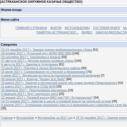
[
АСТРАХАНСКОЕ ОКРУЖНОЕ КАЗАЧЬЕ ОБЩЕСТВО
]
Форма входа
Меню сайта
ГЛАВНАЯ СТРАНИЦА
ФОРУМ
ФОТОАЛЬБОМЫ
ГОСТЕВАЯ КНИГА
КА
ПАМЯТКА АСТРАХАНСКОГ...
ВИДЕО
ЗАКОНОДАТЕЛЬСТВ
Categories
23-24 декабря 2017 г. Зимние военно-мобилизационные сборы
[51]
18 ноября 2017 г. Отчетный круг АОКО ВКО ВВД
[146]
24 сентября 2017 г. Тренировка в Кремле
[50]
27 августа 2017 г. Детские военно-полевые сборы
[144]
6 августа 2017 г. Занятие в Чудотворах
[81]
23 июля 2017 г. Поездка в лагерь Володарского района
[90]
15 июля 2017 г. Соревнования по стрельбе и фланкировке
[70]
4 июня 2017 г. Дружеская встреча астраханской казачьей молодежи
[7]
28 апреля 2017 г. Конкурс "Казаку всё Любо"
[84]
19 марта 2017 г. Занятие в воскресной школе при храме Андрея Первозванного
[32]
11 марта 2017 г. Занятие в СОШ №39
[16]
25 февраля 2017 г. Празднование масленицы
[15]
4 февраля 2017 г. Круг городского юрта
[25]
22 января 2017 г. Полевой выход МКО при ГКО "Астраханское"
[34]
14-15 января 2017 г. Занятие в школе и полевой выход на городской остров
[35]
9 апреля 2017 г. Освящение поклонного креста и мемориального комплекса в селе Ка
[35]
Главная
»
Фотоальбом
»
Фотоальбом за 2017 год
»
23-24 декабря 2017 г. Зимние вое