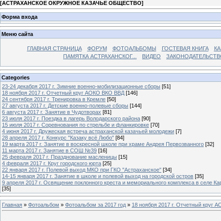
[
АСТРАХАНСКОЕ ОКРУЖНОЕ КАЗАЧЬЕ ОБЩЕСТВО
]
Форма входа
Меню сайта
ГЛАВНАЯ СТРАНИЦА
ФОРУМ
ФОТОАЛЬБОМЫ
ГОСТЕВАЯ КНИГА
КА
ПАМЯТКА АСТРАХАНСКОГ...
ВИДЕО
ЗАКОНОДАТЕЛЬСТВ
Categories
23-24 декабря 2017 г. Зимние военно-мобилизационные сборы
[51]
18 ноября 2017 г. Отчетный круг АОКО ВКО ВВД
[146]
24 сентября 2017 г. Тренировка в Кремле
[50]
27 августа 2017 г. Детские военно-полевые сборы
[144]
6 августа 2017 г. Занятие в Чудотворах
[81]
23 июля 2017 г. Поездка в лагерь Володарского района
[90]
15 июля 2017 г. Соревнования по стрельбе и фланкировке
[70]
4 июня 2017 г. Дружеская встреча астраханской казачьей молодежи
[7]
28 апреля 2017 г. Конкурс "Казаку всё Любо"
[84]
19 марта 2017 г. Занятие в воскресной школе при храме Андрея Первозванного
[32]
11 марта 2017 г. Занятие в СОШ №39
[16]
25 февраля 2017 г. Празднование масленицы
[15]
4 февраля 2017 г. Круг городского юрта
[25]
22 января 2017 г. Полевой выход МКО при ГКО "Астраханское"
[34]
14-15 января 2017 г. Занятие в школе и полевой выход на городской остров
[35]
9 апреля 2017 г. Освящение поклонного креста и мемориального комплекса в селе Ка
[35]
Главная
»
Фотоальбом
»
Фотоальбом за 2017 год
»
18 ноября 2017 г. Отчетный круг 