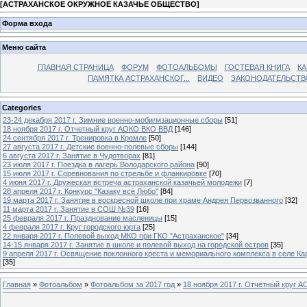
[
АСТРАХАНСКОЕ ОКРУЖНОЕ КАЗАЧЬЕ ОБЩЕСТВО
]
Форма входа
Меню сайта
ГЛАВНАЯ СТРАНИЦА
ФОРУМ
ФОТОАЛЬБОМЫ
ГОСТЕВАЯ КНИГА
КА
ПАМЯТКА АСТРАХАНСКОГ...
ВИДЕО
ЗАКОНОДАТЕЛЬСТВ
Categories
23-24 декабря 2017 г. Зимние военно-мобилизационные сборы
[51]
18 ноября 2017 г. Отчетный круг АОКО ВКО ВВД
[146]
24 сентября 2017 г. Тренировка в Кремле
[50]
27 августа 2017 г. Детские военно-полевые сборы
[144]
6 августа 2017 г. Занятие в Чудотворах
[81]
23 июля 2017 г. Поездка в лагерь Володарского района
[90]
15 июля 2017 г. Соревнования по стрельбе и фланкировке
[70]
4 июня 2017 г. Дружеская встреча астраханской казачьей молодежи
[7]
28 апреля 2017 г. Конкурс "Казаку всё Любо"
[84]
19 марта 2017 г. Занятие в воскресной школе при храме Андрея Первозванного
[32]
11 марта 2017 г. Занятие в СОШ №39
[16]
25 февраля 2017 г. Празднование масленицы
[15]
4 февраля 2017 г. Круг городского юрта
[25]
22 января 2017 г. Полевой выход МКО при ГКО "Астраханское"
[34]
14-15 января 2017 г. Занятие в школе и полевой выход на городской остров
[35]
9 апреля 2017 г. Освящение поклонного креста и мемориального комплекса в селе Ка
[35]
Главная
»
Фотоальбом
»
Фотоальбом за 2017 год
»
18 ноября 2017 г. Отчетный круг 