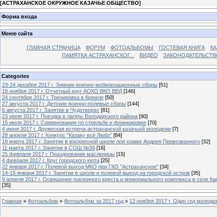
[
АСТРАХАНСКОЕ ОКРУЖНОЕ КАЗАЧЬЕ ОБЩЕСТВО
]
Форма входа
Меню сайта
ГЛАВНАЯ СТРАНИЦА
ФОРУМ
ФОТОАЛЬБОМЫ
ГОСТЕВАЯ КНИГА
КА
ПАМЯТКА АСТРАХАНСКОГ...
ВИДЕО
ЗАКОНОДАТЕЛЬСТВ
Categories
23-24 декабря 2017 г. Зимние военно-мобилизационные сборы
[51]
18 ноября 2017 г. Отчетный круг АОКО ВКО ВВД
[146]
24 сентября 2017 г. Тренировка в Кремле
[50]
27 августа 2017 г. Детские военно-полевые сборы
[144]
6 августа 2017 г. Занятие в Чудотворах
[81]
23 июля 2017 г. Поездка в лагерь Володарского района
[90]
15 июля 2017 г. Соревнования по стрельбе и фланкировке
[70]
4 июня 2017 г. Дружеская встреча астраханской казачьей молодежи
[7]
28 апреля 2017 г. Конкурс "Казаку всё Любо"
[84]
19 марта 2017 г. Занятие в воскресной школе при храме Андрея Первозванного
[32]
11 марта 2017 г. Занятие в СОШ №39
[16]
25 февраля 2017 г. Празднование масленицы
[15]
4 февраля 2017 г. Круг городского юрта
[25]
22 января 2017 г. Полевой выход МКО при ГКО "Астраханское"
[34]
14-15 января 2017 г. Занятие в школе и полевой выход на городской остров
[35]
9 апреля 2017 г. Освящение поклонного креста и мемориального комплекса в селе Ка
[35]
Главная
»
Фотоальбом
»
Фотоальбом за 2017 год
»
12 ноября 2017 г. Один год молоде