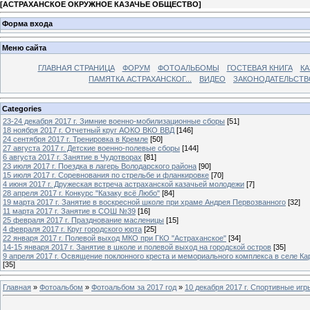
[
АСТРАХАНСКОЕ ОКРУЖНОЕ КАЗАЧЬЕ ОБЩЕСТВО
]
Форма входа
Меню сайта
ГЛАВНАЯ СТРАНИЦА
ФОРУМ
ФОТОАЛЬБОМЫ
ГОСТЕВАЯ КНИГА
КА
ПАМЯТКА АСТРАХАНСКОГ...
ВИДЕО
ЗАКОНОДАТЕЛЬСТВ
Categories
23-24 декабря 2017 г. Зимние военно-мобилизационные сборы
[51]
18 ноября 2017 г. Отчетный круг АОКО ВКО ВВД
[146]
24 сентября 2017 г. Тренировка в Кремле
[50]
27 августа 2017 г. Детские военно-полевые сборы
[144]
6 августа 2017 г. Занятие в Чудотворах
[81]
23 июля 2017 г. Поездка в лагерь Володарского района
[90]
15 июля 2017 г. Соревнования по стрельбе и фланкировке
[70]
4 июня 2017 г. Дружеская встреча астраханской казачьей молодежи
[7]
28 апреля 2017 г. Конкурс "Казаку всё Любо"
[84]
19 марта 2017 г. Занятие в воскресной школе при храме Андрея Первозванного
[32]
11 марта 2017 г. Занятие в СОШ №39
[16]
25 февраля 2017 г. Празднование масленицы
[15]
4 февраля 2017 г. Круг городского юрта
[25]
22 января 2017 г. Полевой выход МКО при ГКО "Астраханское"
[34]
14-15 января 2017 г. Занятие в школе и полевой выход на городской остров
[35]
9 апреля 2017 г. Освящение поклонного креста и мемориального комплекса в селе Ка
[35]
Главная
»
Фотоальбом
»
Фотоальбом за 2017 год
»
10 декабря 2017 г. Спортивные иг