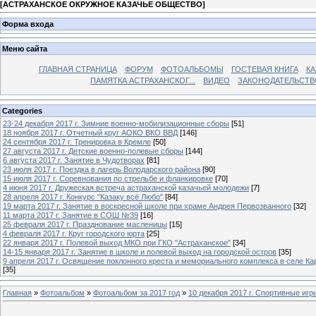
[
АСТРАХАНСКОЕ ОКРУЖНОЕ КАЗАЧЬЕ ОБЩЕСТВО
]
Форма входа
Меню сайта
ГЛАВНАЯ СТРАНИЦА
ФОРУМ
ФОТОАЛЬБОМЫ
ГОСТЕВАЯ КНИГА
КА
ПАМЯТКА АСТРАХАНСКОГ...
ВИДЕО
ЗАКОНОДАТЕЛЬСТВ
Categories
23-24 декабря 2017 г. Зимние военно-мобилизационные сборы
[51]
18 ноября 2017 г. Отчетный круг АОКО ВКО ВВД
[146]
24 сентября 2017 г. Тренировка в Кремле
[50]
27 августа 2017 г. Детские военно-полевые сборы
[144]
6 августа 2017 г. Занятие в Чудотворах
[81]
23 июля 2017 г. Поездка в лагерь Володарского района
[90]
15 июля 2017 г. Соревнования по стрельбе и фланкировке
[70]
4 июня 2017 г. Дружеская встреча астраханской казачьей молодежи
[7]
28 апреля 2017 г. Конкурс "Казаку всё Любо"
[84]
19 марта 2017 г. Занятие в воскресной школе при храме Андрея Первозванного
[32]
11 марта 2017 г. Занятие в СОШ №39
[16]
25 февраля 2017 г. Празднование масленицы
[15]
4 февраля 2017 г. Круг городского юрта
[25]
22 января 2017 г. Полевой выход МКО при ГКО "Астраханское"
[34]
14-15 января 2017 г. Занятие в школе и полевой выход на городской остров
[35]
9 апреля 2017 г. Освящение поклонного креста и мемориального комплекса в селе Ка
[35]
Главная
»
Фотоальбом
»
Фотоальбом за 2017 год
»
10 декабря 2017 г. Спортивные иг