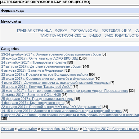
[
АСТРАХАНСКОЕ ОКРУЖНОЕ КАЗАЧЬЕ ОБЩЕСТВО
]
Форма входа
Меню сайта
ГЛАВНАЯ СТРАНИЦА
ФОРУМ
ФОТОАЛЬБОМЫ
ГОСТЕВАЯ КНИГА
КА
ПАМЯТКА АСТРАХАНСКОГ...
ВИДЕО
ЗАКОНОДАТЕЛЬСТВ
Categories
23-24 декабря 2017 г. Зимние военно-мобилизационные сборы
[51]
18 ноября 2017 г. Отчетный круг АОКО ВКО ВВД
[146]
24 сентября 2017 г. Тренировка в Кремле
[50]
27 августа 2017 г. Детские военно-полевые сборы
[144]
6 августа 2017 г. Занятие в Чудотворах
[81]
23 июля 2017 г. Поездка в лагерь Володарского района
[90]
15 июля 2017 г. Соревнования по стрельбе и фланкировке
[70]
4 июня 2017 г. Дружеская встреча астраханской казачьей молодежи
[7]
28 апреля 2017 г. Конкурс "Казаку всё Любо"
[84]
19 марта 2017 г. Занятие в воскресной школе при храме Андрея Первозванного
[32]
11 марта 2017 г. Занятие в СОШ №39
[16]
25 февраля 2017 г. Празднование масленицы
[15]
4 февраля 2017 г. Круг городского юрта
[25]
22 января 2017 г. Полевой выход МКО при ГКО "Астраханское"
[34]
14-15 января 2017 г. Занятие в школе и полевой выход на городской остров
[35]
9 апреля 2017 г. Освящение поклонного креста и мемориального комплекса в селе Ка
[35]
Главная
»
Фотоальбом
»
Фотоальбом за 2017 год
»
10 декабря 2017 г. Спортивные иг