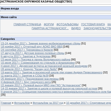
[
АСТРАХАНСКОЕ ОКРУЖНОЕ КАЗАЧЬЕ ОБЩЕСТВО
]
Форма входа
Меню сайта
ГЛАВНАЯ СТРАНИЦА
ФОРУМ
ФОТОАЛЬБОМЫ
ГОСТЕВАЯ КНИГА
КА
ПАМЯТКА АСТРАХАНСКОГ...
ВИДЕО
ЗАКОНОДАТЕЛЬСТВ
Categories
23-24 декабря 2017 г. Зимние военно-мобилизационные сборы
[51]
18 ноября 2017 г. Отчетный круг АОКО ВКО ВВД
[146]
24 сентября 2017 г. Тренировка в Кремле
[50]
27 августа 2017 г. Детские военно-полевые сборы
[144]
6 августа 2017 г. Занятие в Чудотворах
[81]
23 июля 2017 г. Поездка в лагерь Володарского района
[90]
15 июля 2017 г. Соревнования по стрельбе и фланкировке
[70]
4 июня 2017 г. Дружеская встреча астраханской казачьей молодежи
[7]
28 апреля 2017 г. Конкурс "Казаку всё Любо"
[84]
19 марта 2017 г. Занятие в воскресной школе при храме Андрея Первозванного
[32]
11 марта 2017 г. Занятие в СОШ №39
[16]
25 февраля 2017 г. Празднование масленицы
[15]
4 февраля 2017 г. Круг городского юрта
[25]
22 января 2017 г. Полевой выход МКО при ГКО "Астраханское"
[34]
14-15 января 2017 г. Занятие в школе и полевой выход на городской остров
[35]
9 апреля 2017 г. Освящение поклонного креста и мемориального комплекса в селе Ка
[35]
Главная
»
Фотоальбом
»
Фотоальбом за 2017 год
»
10 декабря 2017 г. Спортивные иг