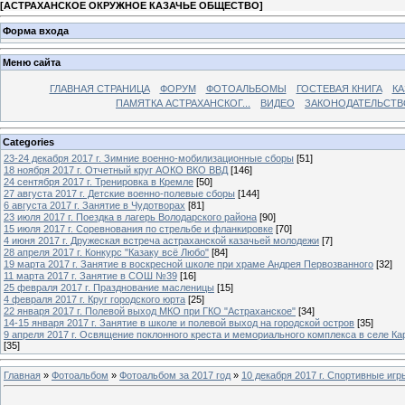
[
АСТРАХАНСКОЕ ОКРУЖНОЕ КАЗАЧЬЕ ОБЩЕСТВО
]
Форма входа
Меню сайта
ГЛАВНАЯ СТРАНИЦА
ФОРУМ
ФОТОАЛЬБОМЫ
ГОСТЕВАЯ КНИГА
КА
ПАМЯТКА АСТРАХАНСКОГ...
ВИДЕО
ЗАКОНОДАТЕЛЬСТВ
Categories
23-24 декабря 2017 г. Зимние военно-мобилизационные сборы
[51]
18 ноября 2017 г. Отчетный круг АОКО ВКО ВВД
[146]
24 сентября 2017 г. Тренировка в Кремле
[50]
27 августа 2017 г. Детские военно-полевые сборы
[144]
6 августа 2017 г. Занятие в Чудотворах
[81]
23 июля 2017 г. Поездка в лагерь Володарского района
[90]
15 июля 2017 г. Соревнования по стрельбе и фланкировке
[70]
4 июня 2017 г. Дружеская встреча астраханской казачьей молодежи
[7]
28 апреля 2017 г. Конкурс "Казаку всё Любо"
[84]
19 марта 2017 г. Занятие в воскресной школе при храме Андрея Первозванного
[32]
11 марта 2017 г. Занятие в СОШ №39
[16]
25 февраля 2017 г. Празднование масленицы
[15]
4 февраля 2017 г. Круг городского юрта
[25]
22 января 2017 г. Полевой выход МКО при ГКО "Астраханское"
[34]
14-15 января 2017 г. Занятие в школе и полевой выход на городской остров
[35]
9 апреля 2017 г. Освящение поклонного креста и мемориального комплекса в селе Ка
[35]
Главная
»
Фотоальбом
»
Фотоальбом за 2017 год
»
10 декабря 2017 г. Спортивные иг