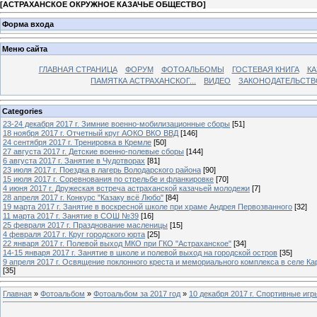
[
АСТРАХАНСКОЕ ОКРУЖНОЕ КАЗАЧЬЕ ОБЩЕСТВО
]
Форма входа
Меню сайта
ГЛАВНАЯ СТРАНИЦА
ФОРУМ
ФОТОАЛЬБОМЫ
ГОСТЕВАЯ КНИГА
КА
ПАМЯТКА АСТРАХАНСКОГ...
ВИДЕО
ЗАКОНОДАТЕЛЬСТВ
Categories
23-24 декабря 2017 г. Зимние военно-мобилизационные сборы
[51]
18 ноября 2017 г. Отчетный круг АОКО ВКО ВВД
[146]
24 сентября 2017 г. Тренировка в Кремле
[50]
27 августа 2017 г. Детские военно-полевые сборы
[144]
6 августа 2017 г. Занятие в Чудотворах
[81]
23 июля 2017 г. Поездка в лагерь Володарского района
[90]
15 июля 2017 г. Соревнования по стрельбе и фланкировке
[70]
4 июня 2017 г. Дружеская встреча астраханской казачьей молодежи
[7]
28 апреля 2017 г. Конкурс "Казаку всё Любо"
[84]
19 марта 2017 г. Занятие в воскресной школе при храме Андрея Первозванного
[32]
11 марта 2017 г. Занятие в СОШ №39
[16]
25 февраля 2017 г. Празднование масленицы
[15]
4 февраля 2017 г. Круг городского юрта
[25]
22 января 2017 г. Полевой выход МКО при ГКО "Астраханское"
[34]
14-15 января 2017 г. Занятие в школе и полевой выход на городской остров
[35]
9 апреля 2017 г. Освящение поклонного креста и мемориального комплекса в селе Ка
[35]
Главная
»
Фотоальбом
»
Фотоальбом за 2017 год
»
10 декабря 2017 г. Спортивные иг