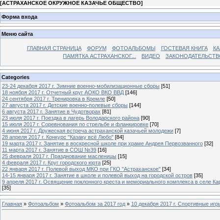
[
АСТРАХАНСКОЕ ОКРУЖНОЕ КАЗАЧЬЕ ОБЩЕСТВО
]
Форма входа
Меню сайта
ГЛАВНАЯ СТРАНИЦА
ФОРУМ
ФОТОАЛЬБОМЫ
ГОСТЕВАЯ КНИГА
КА
ПАМЯТКА АСТРАХАНСКОГ...
ВИДЕО
ЗАКОНОДАТЕЛЬСТВ
Categories
23-24 декабря 2017 г. Зимние военно-мобилизационные сборы
[51]
18 ноября 2017 г. Отчетный круг АОКО ВКО ВВД
[146]
24 сентября 2017 г. Тренировка в Кремле
[50]
27 августа 2017 г. Детские военно-полевые сборы
[144]
6 августа 2017 г. Занятие в Чудотворах
[81]
23 июля 2017 г. Поездка в лагерь Володарского района
[90]
15 июля 2017 г. Соревнования по стрельбе и фланкировке
[70]
4 июня 2017 г. Дружеская встреча астраханской казачьей молодежи
[7]
28 апреля 2017 г. Конкурс "Казаку всё Любо"
[84]
19 марта 2017 г. Занятие в воскресной школе при храме Андрея Первозванного
[32]
11 марта 2017 г. Занятие в СОШ №39
[16]
25 февраля 2017 г. Празднование масленицы
[15]
4 февраля 2017 г. Круг городского юрта
[25]
22 января 2017 г. Полевой выход МКО при ГКО "Астраханское"
[34]
14-15 января 2017 г. Занятие в школе и полевой выход на городской остров
[35]
9 апреля 2017 г. Освящение поклонного креста и мемориального комплекса в селе Ка
[35]
Главная
»
Фотоальбом
»
Фотоальбом за 2017 год
»
10 декабря 2017 г. Спортивные иг