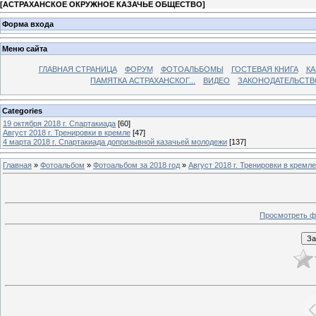
[
АСТРАХАНСКОЕ ОКРУЖНОЕ КАЗАЧЬЕ ОБЩЕСТВО
]
Форма входа
Меню сайта
ГЛАВНАЯ СТРАНИЦА
ФОРУМ
ФОТОАЛЬБОМЫ
ГОСТЕВАЯ КНИГА
КА
ПАМЯТКА АСТРАХАНСКОГ...
ВИДЕО
ЗАКОНОДАТЕЛЬСТВ
Categories
19 октября 2018 г. Спартакиада
[60]
Август 2018 г. Тренировки в кремле
[47]
4 марта 2018 г. Спартакиада допризывной казачьей молодежи
[137]
Главная
»
Фотоальбом
»
Фотоальбом за 2018 год
»
Август 2018 г. Тренировки в кремле
Просмотреть ф