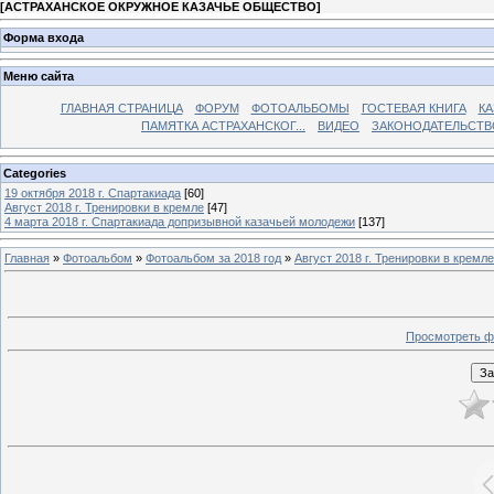
[
АСТРАХАНСКОЕ ОКРУЖНОЕ КАЗАЧЬЕ ОБЩЕСТВО
]
Форма входа
Меню сайта
ГЛАВНАЯ СТРАНИЦА
ФОРУМ
ФОТОАЛЬБОМЫ
ГОСТЕВАЯ КНИГА
КА
ПАМЯТКА АСТРАХАНСКОГ...
ВИДЕО
ЗАКОНОДАТЕЛЬСТВ
Categories
19 октября 2018 г. Спартакиада
[60]
Август 2018 г. Тренировки в кремле
[47]
4 марта 2018 г. Спартакиада допризывной казачьей молодежи
[137]
Главная
»
Фотоальбом
»
Фотоальбом за 2018 год
»
Август 2018 г. Тренировки в кремле
Просмотреть ф