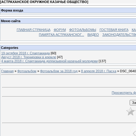
[
АСТРАХАНСКОЕ ОКРУЖНОЕ КАЗАЧЬЕ ОБЩЕСТВО
]
Форма входа
Меню сайта
ГЛАВНАЯ СТРАНИЦА
ФОРУМ
ФОТОАЛЬБОМЫ
ГОСТЕВАЯ КНИГА
КА
ПАМЯТКА АСТРАХАНСКОГ...
ВИДЕО
ЗАКОНОДАТЕЛЬСТВ
Categories
19 октября 2018 г. Спартакиада
[60]
Август 2018 г. Тренировки в кремле
[47]
4 марта 2018 г. Спартакиада допризывной казачьей молодежи
[137]
Главная
»
Фотоальбом
»
Фотоальбом за 2018 год
»
8 апреля 2018 г. Пасха
» DSC_0640
Просмотреть ф