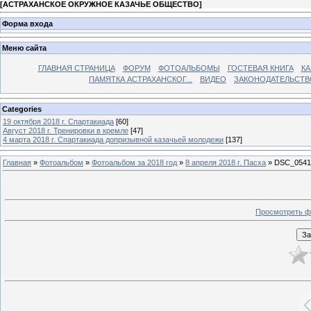
[
АСТРАХАНСКОЕ ОКРУЖНОЕ КАЗАЧЬЕ ОБЩЕСТВО
]
Форма входа
Меню сайта
ГЛАВНАЯ СТРАНИЦА
ФОРУМ
ФОТОАЛЬБОМЫ
ГОСТЕВАЯ КНИГА
КА
ПАМЯТКА АСТРАХАНСКОГ...
ВИДЕО
ЗАКОНОДАТЕЛЬСТВ
Categories
19 октября 2018 г. Спартакиада
[60]
Август 2018 г. Тренировки в кремле
[47]
4 марта 2018 г. Спартакиада допризывной казачьей молодежи
[137]
Главная
»
Фотоальбом
»
Фотоальбом за 2018 год
»
8 апреля 2018 г. Пасха
» DSC_0541
Просмотреть ф