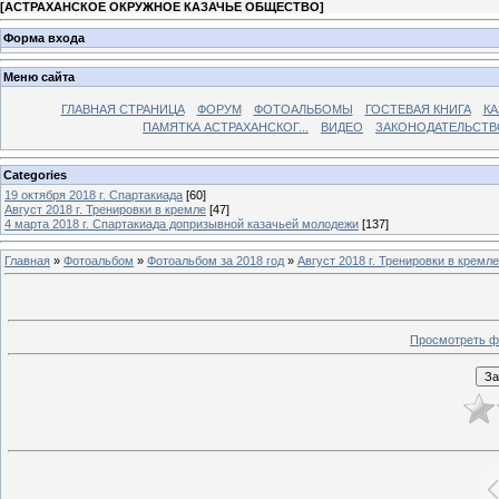
[
АСТРАХАНСКОЕ ОКРУЖНОЕ КАЗАЧЬЕ ОБЩЕСТВО
]
Форма входа
Меню сайта
ГЛАВНАЯ СТРАНИЦА
ФОРУМ
ФОТОАЛЬБОМЫ
ГОСТЕВАЯ КНИГА
КА
ПАМЯТКА АСТРАХАНСКОГ...
ВИДЕО
ЗАКОНОДАТЕЛЬСТВ
Categories
19 октября 2018 г. Спартакиада
[60]
Август 2018 г. Тренировки в кремле
[47]
4 марта 2018 г. Спартакиада допризывной казачьей молодежи
[137]
Главная
»
Фотоальбом
»
Фотоальбом за 2018 год
»
Август 2018 г. Тренировки в кремле
Просмотреть ф