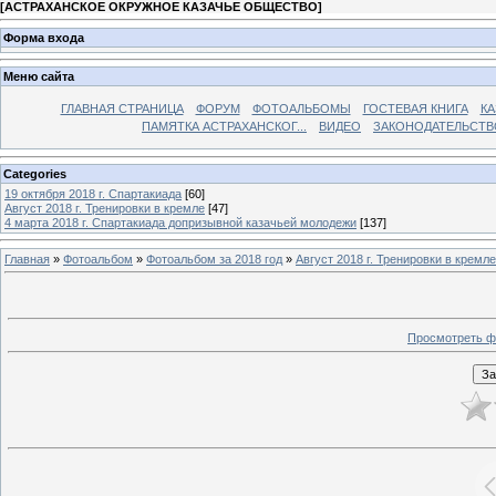
[
АСТРАХАНСКОЕ ОКРУЖНОЕ КАЗАЧЬЕ ОБЩЕСТВО
]
Форма входа
Меню сайта
ГЛАВНАЯ СТРАНИЦА
ФОРУМ
ФОТОАЛЬБОМЫ
ГОСТЕВАЯ КНИГА
КА
ПАМЯТКА АСТРАХАНСКОГ...
ВИДЕО
ЗАКОНОДАТЕЛЬСТВ
Categories
19 октября 2018 г. Спартакиада
[60]
Август 2018 г. Тренировки в кремле
[47]
4 марта 2018 г. Спартакиада допризывной казачьей молодежи
[137]
Главная
»
Фотоальбом
»
Фотоальбом за 2018 год
»
Август 2018 г. Тренировки в кремле
Просмотреть ф