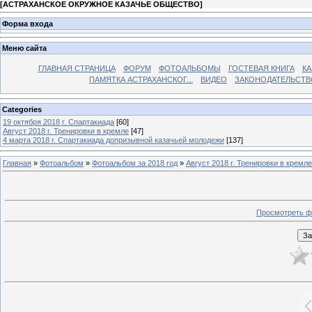
[
АСТРАХАНСКОЕ ОКРУЖНОЕ КАЗАЧЬЕ ОБЩЕСТВО
]
Форма входа
Меню сайта
ГЛАВНАЯ СТРАНИЦА
ФОРУМ
ФОТОАЛЬБОМЫ
ГОСТЕВАЯ КНИГА
КА
ПАМЯТКА АСТРАХАНСКОГ...
ВИДЕО
ЗАКОНОДАТЕЛЬСТВ
Categories
19 октября 2018 г. Спартакиада
[60]
Август 2018 г. Тренировки в кремле
[47]
4 марта 2018 г. Спартакиада допризывной казачьей молодежи
[137]
Главная
»
Фотоальбом
»
Фотоальбом за 2018 год
»
Август 2018 г. Тренировки в кремле
Просмотреть ф