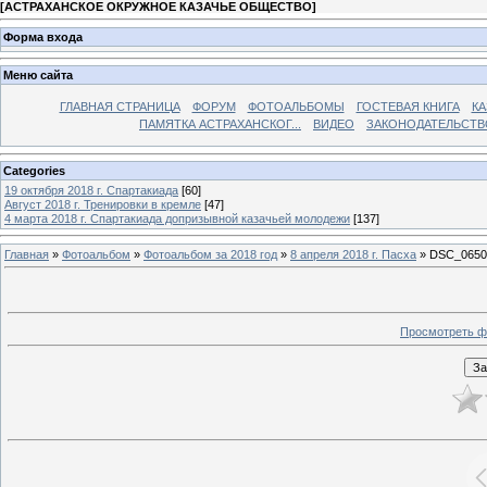
[
АСТРАХАНСКОЕ ОКРУЖНОЕ КАЗАЧЬЕ ОБЩЕСТВО
]
Форма входа
Меню сайта
ГЛАВНАЯ СТРАНИЦА
ФОРУМ
ФОТОАЛЬБОМЫ
ГОСТЕВАЯ КНИГА
КА
ПАМЯТКА АСТРАХАНСКОГ...
ВИДЕО
ЗАКОНОДАТЕЛЬСТВ
Categories
19 октября 2018 г. Спартакиада
[60]
Август 2018 г. Тренировки в кремле
[47]
4 марта 2018 г. Спартакиада допризывной казачьей молодежи
[137]
Главная
»
Фотоальбом
»
Фотоальбом за 2018 год
»
8 апреля 2018 г. Пасха
» DSC_0650
Просмотреть ф