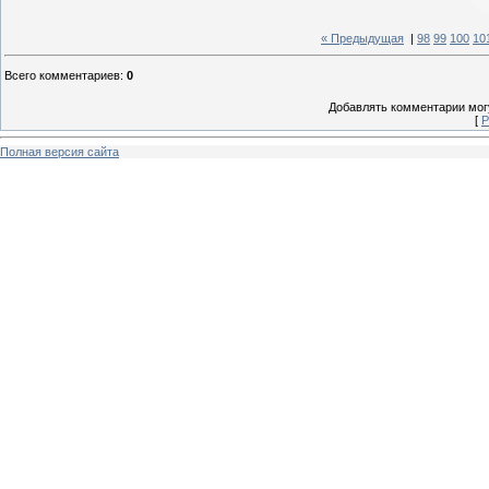
« Предыдущая
|
98
99
100
10
Всего комментариев
:
0
Добавлять комментарии могу
[
Р
Полная версия сайта